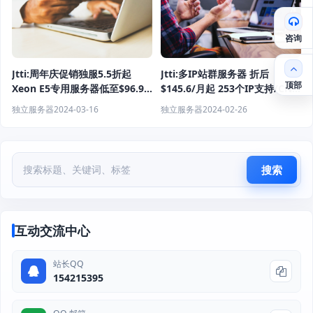
咨询
Jtti:周年庆促销独服5.5折起
Jtti:多IP站群服务器 折后
顶部
Xeon E5专用服务器低至$96.9/
$145.6/月起 253个IP支持/CN2
月 16GB RAM-50M不限流-
线路
独立服务器
2024-03-16
独立服务器
2024-02-26
DDoS保护
搜索
互动交流中心
站长QQ
154215395