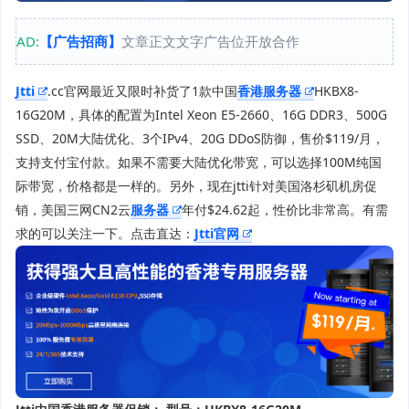
AD:
【广告招商】
文章正文文字广告位开放合作
Jtti
.cc官网最近又限时补货了1款中国
香港服务器
HKBX8-
16G20M，具体的配置为Intel Xeon E5-2660、16G DDR3、500G
SSD、20M大陆优化、3个IPv4、20G DDoS防御，售价$119/月，
支持支付宝付款。如果不需要大陆优化带宽，可以选择100M纯国
际带宽，价格都是一样的。另外，现在jtti针对美国洛杉矶机房促
销，美国三网CN2云
服务器
年付$24.62起，性价比非常高。有需
求的可以关注一下。点击直达：
Jtti官网