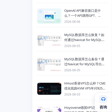
OpenAI API兼容接口是什
么？一个API调用GPT、
Claude、Gemini、DeepSeek
2026-08-06
多模型
MySQL数据库怎么恢复？如
何通过Navicat for MySQL导
入SQL备份文件
2026-08-05
MySQL数据库怎么备份？通
过Navicat for MySQL导出
Mysql数据库为SQL格式备份
2026-08-05
文件
HHost香港VPS怎么样？CMI
优化线路KVM VPS年付$25
起，4GB内存优惠套餐
2026-08-03
咨询
Hoyoverse德国VPS怎么样？