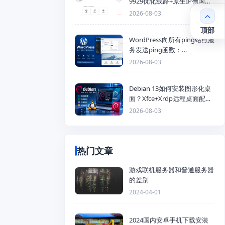
9929优化线路+原生IP德国
KVM VPS推荐
2026-08-03
顶部
WordPress向所有ping站点服
务发送ping函数：
generic_ping
2026-08-03
Debian 13如何安装图形化桌
面？Xfce+Xrdp远程桌面配置
教程
2026-08-03
热门文章
游戏联机服务器和普通服务器
的差别
2024-04-01
2024国内安卓手机下载安装