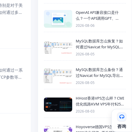
特别是对于美
如何通过多层
OpenAI API兼容接口是什
么？一个API调用GPT、
被未经授权的
Claude、Gemini、DeepSeek
2026-08-06
多模型
MySQL数据库怎么恢复？如
何通过Navicat for MySQL导
入SQL备份文件
2026-08-05
MySQL数据库怎么备份？通
如何通过一系
过Navicat for MySQL导出
CP参数等，
Mysql数据库为SQL格式备份
2026-08-05
网络提供商：
文件
HHost香港VPS怎么样？CMI
优化线路KVM VPS年付$25
起，4GB内存优惠套餐
2026-08-03
咨询
Hoyoverse德国VPS怎么样？