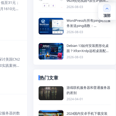
9929优化线路+原生IP德国
低至31元；
KVM VPS推荐
2026-08-03
月1610元，
享，可免费
顶部
WordPress向所有ping站点服
务发送ping函数：
generic_ping
2026-08-03
Debian 13如何安装图形化桌
面？Xfce+Xrdp远程桌面配置
教程
2026-08-03
讨美国CN2
和实践案例。
境中的网络性
热门文章
游戏联机服务器和普通服务器
的差别
2024-04-01
2服务器的数
2024国内安卓手机下载安装