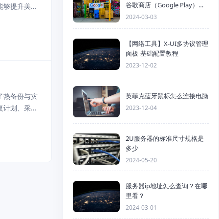
谷歌商店（Google Play）详
能够提升美国
细步骤
2024-03-03
通是提升数据
【网络工具】X-UI多协议管理
面板-基础配置教程
2023-12-02
英菲克蓝牙鼠标怎么连接电脑
了热备份与灾
复计划、采用
2023-12-04
略 定期全
2U服务器的标准尺寸规格是
多少
2024-05-20
服务器ip地址怎么查询？在哪
里看？
2024-03-01