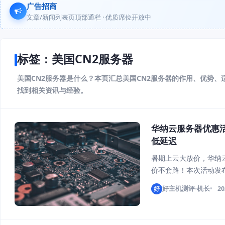
广告招商
文章/新闻列表页顶部通栏 · 优质席位开放中
标签：美国CN2服务器
美国CN2服务器是什么？本页汇总美国CN2服务器的作用、优势
找到相关资讯与经验。
华纳云服务器优惠活
低延迟
暑期上云大放价，华纳云
价不套路！本次活动发布
国2核4G进阶款仅需46
好
好主机测评-机长
20
低