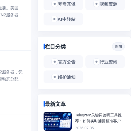
夸夸其谈
视频资源
重要。美国
N2服务器是
AI中转站
架构，通常包
栏目分类
新闻
官方公告
行业资讯
2服务器，凭
维护通知
源动态分配的
选择最佳路径
最新文章
Telegram关键词监听工具推
荐：如何实时捕捉精准客户，
提高获客效率？
2026-07-05