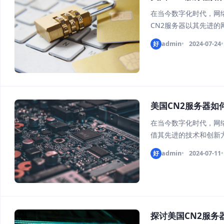
在当今数字化时代，网
CN2服务器以其先进
如何有效防御各种网络安
好
admin
2024-07-24
括多层次的网络隔离和
美国CN2服务器如
在当今数字化时代，网
借其先进的技术和创新
关键技术和工作原理： 
好
admin
2024-07-11
和传输节点，以最小化
探讨美国CN2服