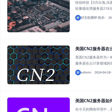
恒创科技【5月出海,乐
轻量级应用服务器218元
无视CC攻击！全场2.
好
好主机测评-机长
20
美国CN2服务器在
美国CN2服务器作为
服务器在云计算领域的
1. 提高网络性能 美
好
admin
2024-04-26
能。在数据传输、资源
美国CN2服务器如
在今天的网络环境中，