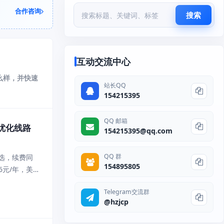
合作咨询
搜索
互动交流中心
么样，并快速
站长QQ
154215395
QQ 邮箱
2优化线路
154215395@qq.com
QQ 群
选，续费同
154895805
6元/年，美
6元/半年，
Telegram交流群
@hzjcp