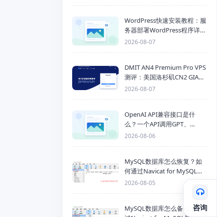
WordPress快速安装教程：服
务器部署WordPress程序详细
步骤
2026-08-07
DMIT AN4 Premium Pro VPS
测评：美国洛杉矶CN2 GIA三
网优化线路性能测试
2026-08-07
OpenAI API兼容接口是什
么？一个API调用GPT、
Claude、Gemini、DeepSeek
2026-08-06
多模型
MySQL数据库怎么恢复？如
何通过Navicat for MySQL导
入SQL备份文件
2026-08-05
咨询
MySQL数据库怎么备份？通