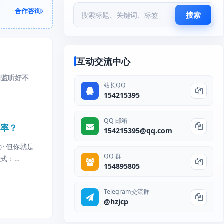
合作咨询
搜索
互动交流中心
词监听好不
站长QQ
154215395
QQ 邮箱
效率？
154215395@qq.com
👉 但你就是
QQ 群
方式：
154895805
Te
Telegram交流群
@hzjcp