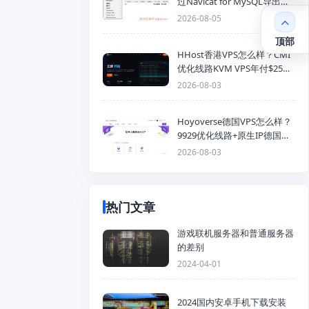
过Navicat for MySQL导出
Mysql数据库为SQL格式备份
2026-08-05
文件
顶部
HHost香港VPS怎么样？CMI
优化线路KVM VPS年付$25
起，4GB内存优惠套餐
2026-08-03
Hoyoverse德国VPS怎么样？
9929优化线路+原生IP德国
KVM VPS推荐
2026-08-03
热门文章
游戏联机服务器和普通服务器
的差别
2024-04-01
2024国内安卓手机下载安装