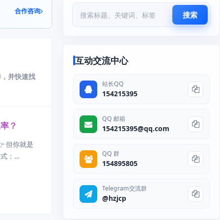
合作咨询
搜索
互动交流中心
样，并快速找
站长QQ
154215395
QQ 邮箱
效率？
154215395@qq.com
👉 但你就是
QQ 群
方式：
154895805
Te
Telegram交流群
@hzjcp