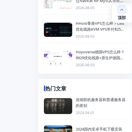
过Navicat for MySQL导出
Mysql数据库为SQL格式备份
2026-08-05
文件
顶部
HHost香港VPS怎么样？CMI
优化线路KVM VPS年付$25
起，4GB内存优惠套餐
2026-08-03
Hoyoverse德国VPS怎么样？
9929优化线路+原生IP德国
KVM VPS推荐
2026-08-03
热门文章
游戏联机服务器和普通服务器
的差别
2024-04-01
2024国内安卓手机下载安装