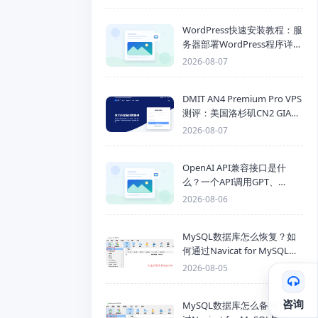
WordPress快速安装教程：服
务器部署WordPress程序详细
步骤
2026-08-07
DMIT AN4 Premium Pro VPS
测评：美国洛杉矶CN2 GIA三
网优化线路性能测试
2026-08-07
OpenAI API兼容接口是什
么？一个API调用GPT、
Claude、Gemini、DeepSeek
2026-08-06
多模型
MySQL数据库怎么恢复？如
何通过Navicat for MySQL导
入SQL备份文件
2026-08-05
咨询
MySQL数据库怎么备份？通