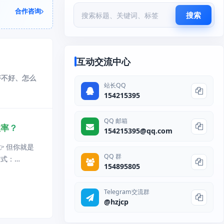
合作咨询
搜索
互动交流中心
好不好、怎么
站长QQ
154215395
QQ 邮箱
效率？
154215395@qq.com
👉 但你就是
QQ 群
方式：
154895805
Te
Telegram交流群
@hzjcp