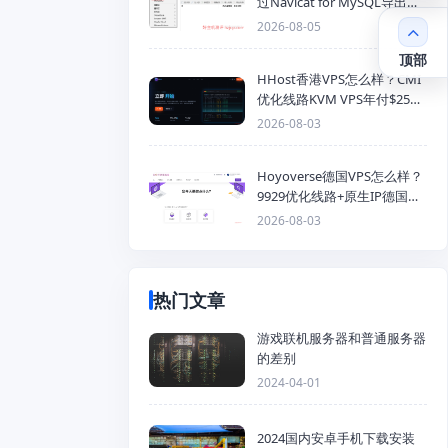
过Navicat for MySQL导出
Mysql数据库为SQL格式备份
2026-08-05
文件
顶部
HHost香港VPS怎么样？CMI
优化线路KVM VPS年付$25
起，4GB内存优惠套餐
2026-08-03
Hoyoverse德国VPS怎么样？
9929优化线路+原生IP德国
KVM VPS推荐
2026-08-03
热门文章
游戏联机服务器和普通服务器
的差别
2024-04-01
2024国内安卓手机下载安装