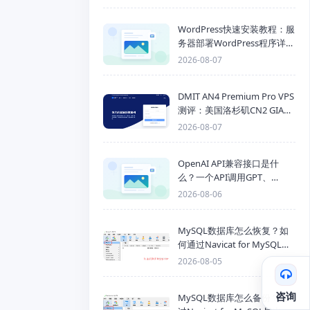
WordPress快速安装教程：服
务器部署WordPress程序详细
步骤
2026-08-07
DMIT AN4 Premium Pro VPS
测评：美国洛杉矶CN2 GIA三
网优化线路性能测试
2026-08-07
OpenAI API兼容接口是什
么？一个API调用GPT、
Claude、Gemini、DeepSeek
2026-08-06
多模型
MySQL数据库怎么恢复？如
何通过Navicat for MySQL导
入SQL备份文件
2026-08-05
咨询
MySQL数据库怎么备份？通