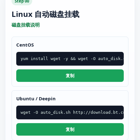
Step 00
Linux 自动磁盘挂载
磁盘挂载说明
CentOS
yum install wget -y && wget -O auto_disk.sh htt
复制
Ubuntu / Deepin
wget -O auto_disk.sh http://download.bt.cn/tool
复制