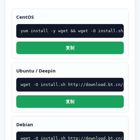
CentOS
yum install -y wget && wget -O install.sh http:
复制
Ubuntu / Deepin
wget -O install.sh http://download.bt.cn/instal
复制
Debian
wget -O install.sh http://download.bt.cn/instal