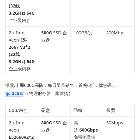
(32线
3.2GHz)
64G
企业级内存
2 x Intel
500G
SSD 企
100GB/月
200Mbps
Xeon
E5-
业盘
2667 V3*2
(32线
3.2GHz)
64G
企业级内存
湖北.十堰600G高防：每日限量销售，首购6折，优惠码：
qcidc6
（物理服务器，限首购）
Cpu/内存
硬盘
防御
带宽
2 x Intel
800G
SSD 企
高
30Mbps
Xeon
业盘
达
600Gbps
E52660v2*2
免费流量清