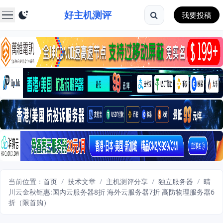
好主机测评
我要投稿
当前位置：
首页
/
技术文章
/
主机测评分享
/
独立服务器
/
晴
川云金秋钜惠:国内云服务器8折 海外云服务器7折 高防物理服务器6
折（限首购）