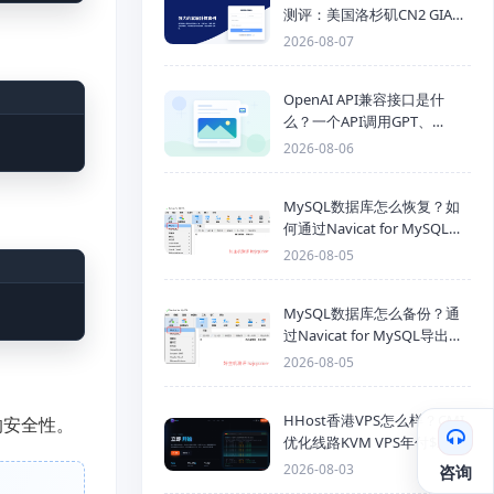
测评：美国洛杉矶CN2 GIA三
网优化线路性能测试
2026-08-07
OpenAI API兼容接口是什
么？一个API调用GPT、
Claude、Gemini、DeepSeek
2026-08-06
多模型
MySQL数据库怎么恢复？如
何通过Navicat for MySQL导
入SQL备份文件
2026-08-05
MySQL数据库怎么备份？通
过Navicat for MySQL导出
Mysql数据库为SQL格式备份
2026-08-05
文件
HHost香港VPS怎么样？CMI
的安全性。
优化线路KVM VPS年付$25
起，4GB内存优惠套餐
2026-08-03
咨询