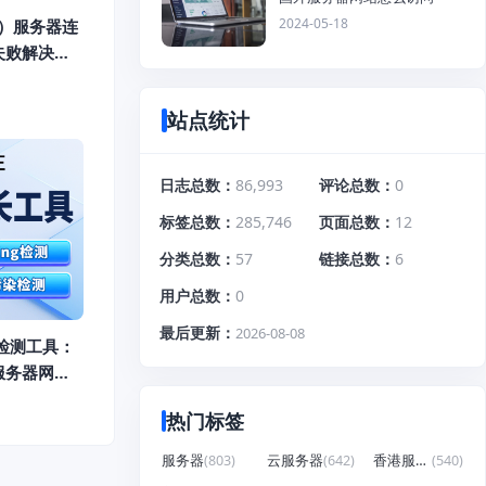
2024-05-18
d）服务器连
失败解决教
站点统计
日志总数
86,993
评论总数
0
标签总数
285,746
页面总数
12
分类总数
57
链接总数
6
用户总数
0
最后更新
2026-08-08
ng检测工具：
服务器网络
热门标签
服务器
(803)
云服务器
(642)
香港服务器
(540)