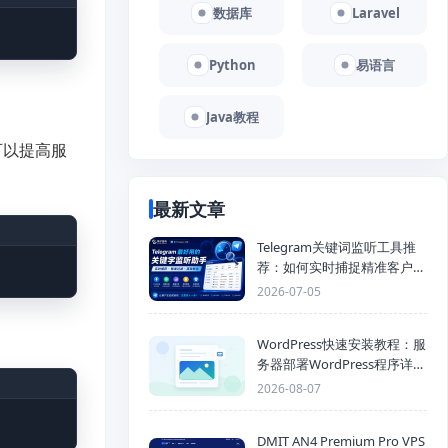
数据库
Laravel
Python
易语言
Java教程
可以提高服
最新文章
Telegram关键词监听工具推
荐：如何实时捕捉精准客户，
提高获客效率？
2026-07-05
WordPress快速安装教程：服
务器部署WordPress程序详细
步骤
2026-08-07
DMIT AN4 Premium Pro VPS