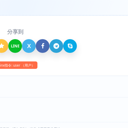
分享到
X
LINE
inx指令: user （用户）