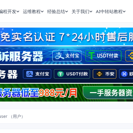
编程开发
运维教程
经验总结
关于我们
AI中转站教程
 user （用户）