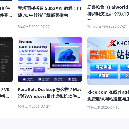
幻兽帕鲁（Palworl
的文件
宝塔面板搭建 Sub2API 教程：自
接超时怎么办？联机
文件完整
建 AI 中转站详细部署指南
程
Windows教程
2026-07-21
Sub2API
2026-07-22
Parallels Desktop怎么样？Mac
？VS
kkce.com 在线Pi
运行Windows最佳虚拟机软件推
境搭建
免费测试网站速度与
荐
延迟
软件工具
2026-07-21
软件工具
2026-07-18