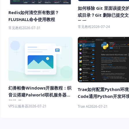
如何移除 Git 里面误提交
Redis如何清空所有数据？
或目录？Git 删除已提交
FLUSHALL命令使用教程
教程
常见教程
2026-07-24
常见教程
2026-07-31
幻兽帕鲁Windows开服教程：织
Trae如何配置Python环境
音云搭建Palworld联机服务器详
Code通用Python开发环
细教程
教程
VPS云服务器
2026-07-21
Trae AI
2026-07-21