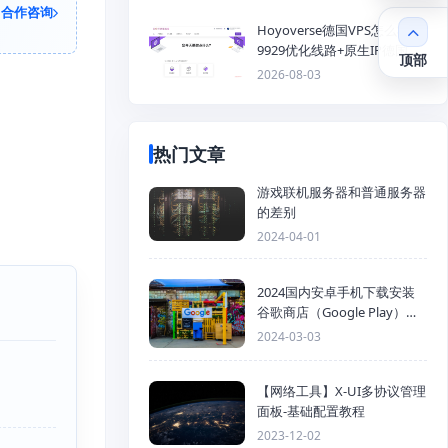
合作咨询
Hoyoverse德国VPS怎么样？
9929优化线路+原生IP德国
顶部
KVM VPS推荐
2026-08-03
热门文章
游戏联机服务器和普通服务器
的差别
2024-04-01
2024国内安卓手机下载安装
谷歌商店（Google Play）详
细步骤
2024-03-03
【网络工具】X-UI多协议管理
面板-基础配置教程
2023-12-02