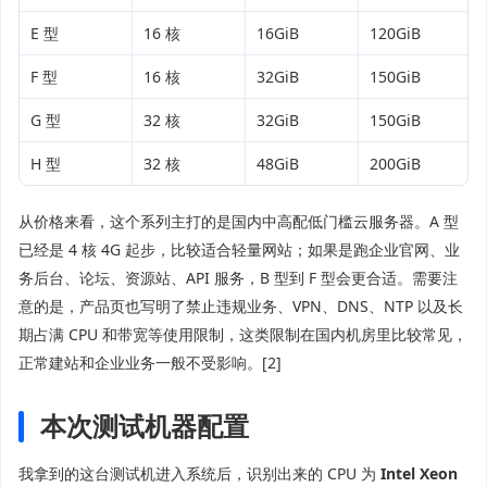
E 型
16 核
16GiB
120GiB
F 型
16 核
32GiB
150GiB
G 型
32 核
32GiB
150GiB
H 型
32 核
48GiB
200GiB
从价格来看，这个系列主打的是国内中高配低门槛云服务器。A 型
已经是 4 核 4G 起步，比较适合轻量网站；如果是跑企业官网、业
务后台、论坛、资源站、API 服务，B 型到 F 型会更合适。需要注
意的是，产品页也写明了禁止违规业务、VPN、DNS、NTP 以及长
期占满 CPU 和带宽等使用限制，这类限制在国内机房里比较常见，
正常建站和企业业务一般不受影响。[2]
本次测试机器配置
我拿到的这台测试机进入系统后，识别出来的 CPU 为
Intel Xeon