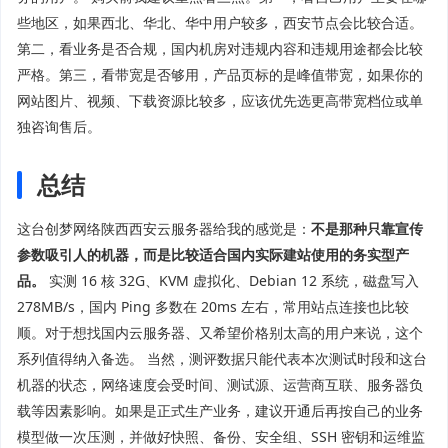
些地区，如果西北、华北、华中用户较多，西安节点会比较合适。
第二，看业务是否合规，国内机房对违规内容和违规用途都会比较
严格。第三，看带宽是否够用，产品页标的是峰值带宽，如果你的
网站图片、视频、下载资源比较多，应该优先选更高带宽档位或单
独咨询售后。
总结
这台创梦网络陕西西安云服务器给我的感觉是：
不是那种只靠宣传
参数吸引人的机器，而是比较适合国内实际建站使用的务实型产
品。
实测 16 核 32G、KVM 虚拟化、Debian 12 系统，磁盘写入
278MB/s，国内 Ping 多数在 20ms 左右，常用站点连接也比较
顺。对于想找国内云服务器、又希望价格别太高的用户来说，这个
系列值得纳入备选。 当然，测评数据只能代表本次测试时段和这台
机器的状态，网络速度会受时间、测试源、运营商互联、服务器负
载等因素影响。如果是正式生产业务，建议开通后再按自己的业务
模型做一次压测，并做好快照、备份、安全组、SSH 密钥和运维监