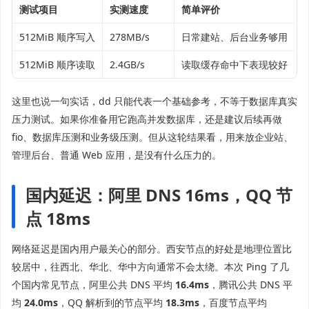
测试项目
实测速度
简单评价
512MiB 顺序写入
278MB/s
日常建站、后台业务够用
512MiB 顺序读取
2.4GB/s
读取缓存命中下表现较好
这里也说一句实话，dd 只能代表一个基础参考，不等于数据库真实
压力测试。如果你准备用它跑高并发数据库，还是建议后续再做
fio、数据库压测和业务级压测。但从这轮结果看，用来放企业站、
管理后台、普通 Web 应用，是没有什么压力的。
国内延迟：阿里 DNS 16ms，QQ 节
点 18ms
网络延迟是国内用户最关心的部分。西安节点的好处是地理位置比
较居中，往西北、华北、华中方向通常不会太绕。本次 Ping 了几
个国内常见节点，阿里公共 DNS 平均
16.4ms
，腾讯公共 DNS 平
均
24.0ms
，QQ 解析到的节点平均
18.3ms
，百度节点平均