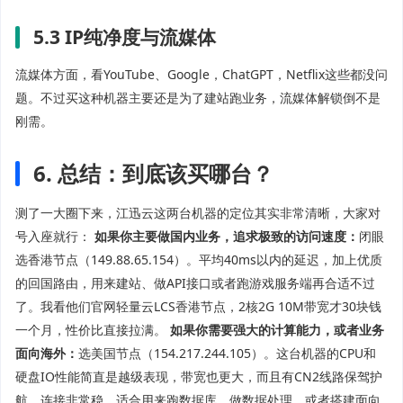
5.3 IP纯净度与流媒体
流媒体方面，看YouTube、Google，ChatGPT，Netflix这些都没问
题。不过买这种机器主要还是为了建站跑业务，流媒体解锁倒不是
刚需。
6. 总结：到底该买哪台？
测了一大圈下来，江迅云这两台机器的定位其实非常清晰，大家对
号入座就行：
如果你主要做国内业务，追求极致的访问速度：
闭眼
选香港节点（149.88.65.154）。平均40ms以内的延迟，加上优质
的回国路由，用来建站、做API接口或者跑游戏服务端再合适不过
了。我看他们官网轻量云LCS香港节点，2核2G 10M带宽才30块钱
一个月，性价比直接拉满。
如果你需要强大的计算能力，或者业务
面向海外：
选美国节点（154.217.244.105）。这台机器的CPU和
硬盘IO性能简直是越级表现，带宽也更大，而且有CN2线路保驾护
航，连接非常稳。适合用来跑数据库、做数据处理，或者搭建面向