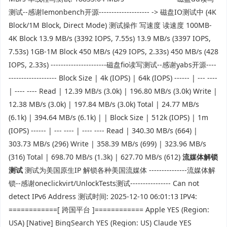
测试--感谢lemonbench开源-------------------- -> 磁盘IO测试中 (4K
Block/1M Block, Direct Mode) 测试操作 写速度 读速度 100MB-
4K Block 13.9 MB/s (3392 IOPS, 7.55s) 13.9 MB/s (3397 IOPS,
7.53s) 1GB-1M Block 450 MB/s (429 IOPS, 2.33s) 450 MB/s (428
IOPS, 2.33s) ----------------------磁盘fio读写测试--感谢yabs开源----
------------------- Block Size | 4k (IOPS) | 64k (IOPS) ------ | --- ----
| ---- ---- Read | 12.39 MB/s (3.0k) | 196.80 MB/s (3.0k) Write |
12.38 MB/s (3.0k) | 197.84 MB/s (3.0k) Total | 24.77 MB/s
(6.1k) | 394.64 MB/s (6.1k) | | Block Size | 512k (IOPS) | 1m
(IOPS) ------ | --- ---- | ---- ---- Read | 340.30 MB/s (664) |
303.73 MB/s (296) Write | 358.39 MB/s (699) | 323.96 MB/s
(316) Total | 698.70 MB/s (1.3k) | 627.70 MB/s (612)
流媒体解锁
测试
测试为美国原生IP 解锁各种美国流媒体 ---------------流媒体解
锁--感谢oneclickvirt/UnlockTests测试---------------- Can not
detect IPv6 Address 测试时间: 2025-12-10 06:01:13 IPV4:
============[ 跨国平台 ]============ Apple YES (Region:
USA) [Native] BingSearch YES (Region: US) Claude YES