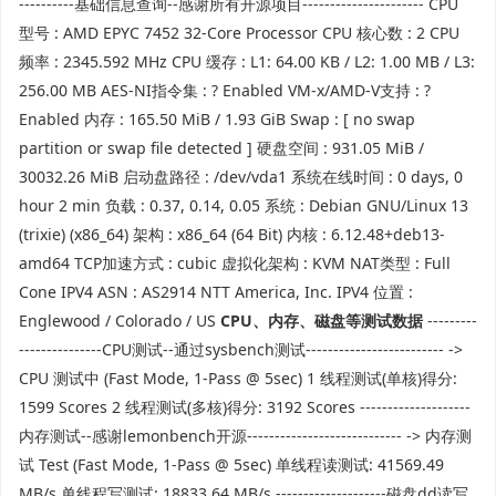
----------基础信息查询--感谢所有开源项目---------------------- CPU
型号 : AMD EPYC 7452 32-Core Processor CPU 核心数 : 2 CPU
频率 : 2345.592 MHz CPU 缓存 : L1: 64.00 KB / L2: 1.00 MB / L3:
256.00 MB AES-NI指令集 : ? Enabled VM-x/AMD-V支持 : ?
Enabled 内存 : 165.50 MiB / 1.93 GiB Swap : [ no swap
partition or swap file detected ] 硬盘空间 : 931.05 MiB /
30032.26 MiB 启动盘路径 : /dev/vda1 系统在线时间 : 0 days, 0
hour 2 min 负载 : 0.37, 0.14, 0.05 系统 : Debian GNU/Linux 13
(trixie) (x86_64) 架构 : x86_64 (64 Bit) 内核 : 6.12.48+deb13-
amd64 TCP加速方式 : cubic 虚拟化架构 : KVM NAT类型 : Full
Cone IPV4 ASN : AS2914 NTT America, Inc. IPV4 位置 :
Englewood / Colorado / US
CPU、内存、磁盘等测试数据
---------
---------------CPU测试--通过sysbench测试------------------------- ->
CPU 测试中 (Fast Mode, 1-Pass @ 5sec) 1 线程测试(单核)得分:
1599 Scores 2 线程测试(多核)得分: 3192 Scores --------------------
内存测试--感谢lemonbench开源---------------------------- -> 内存测
试 Test (Fast Mode, 1-Pass @ 5sec) 单线程读测试: 41569.49
MB/s 单线程写测试: 18833.64 MB/s --------------------磁盘dd读写