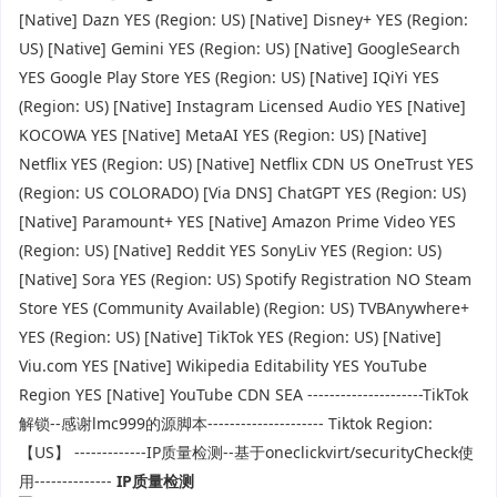
[Native] Dazn YES (Region: US) [Native] Disney+ YES (Region:
US) [Native] Gemini YES (Region: US) [Native] GoogleSearch
YES Google Play Store YES (Region: US) [Native] IQiYi YES
(Region: US) [Native] Instagram Licensed Audio YES [Native]
KOCOWA YES [Native] MetaAI YES (Region: US) [Native]
Netflix YES (Region: US) [Native] Netflix CDN US OneTrust YES
(Region: US COLORADO) [Via DNS] ChatGPT YES (Region: US)
[Native] Paramount+ YES [Native] Amazon Prime Video YES
(Region: US) [Native] Reddit YES SonyLiv YES (Region: US)
[Native] Sora YES (Region: US) Spotify Registration NO Steam
Store YES (Community Available) (Region: US) TVBAnywhere+
YES (Region: US) [Native] TikTok YES (Region: US) [Native]
Viu.com YES [Native] Wikipedia Editability YES YouTube
Region YES [Native] YouTube CDN SEA ---------------------TikTok
解锁--感谢lmc999的源脚本--------------------- Tiktok Region:
【US】 -------------IP质量检测--基于oneclickvirt/securityCheck使
用--------------
IP质量检测