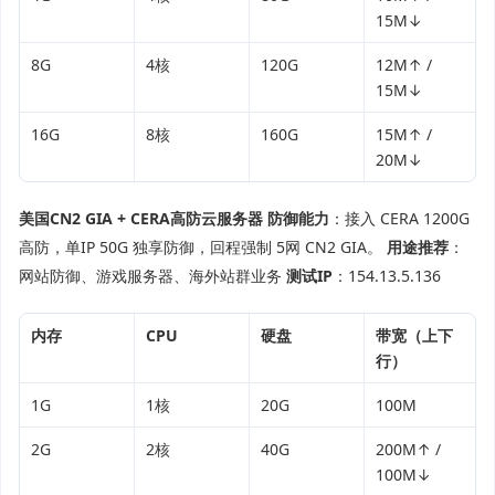
15M↓
8G
4核
120G
12M↑ /
15M↓
16G
8核
160G
15M↑ /
20M↓
美国CN2 GIA + CERA高防云服务器
防御能力
：接入 CERA 1200G
高防，单IP 50G 独享防御，回程强制 5网 CN2 GIA。
用途推荐
：
网站防御、游戏服务器、海外站群业务
测试IP
：154.13.5.136
内存
CPU
硬盘
带宽（上下
行）
1G
1核
20G
100M
2G
2核
40G
200M↑ /
100M↓