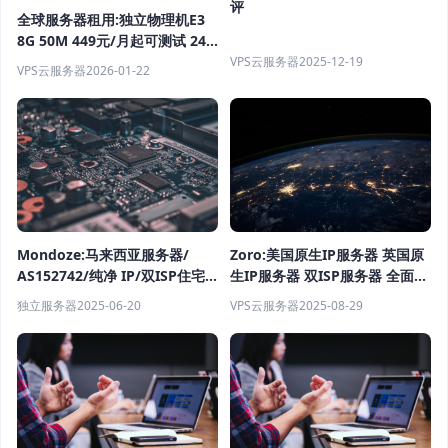
评
全球服务器租用:独立物理机E3
8G 50M 449元/月起可测试 24
小时在线售后秒回复
VPS云服务器
2025-12-19
VPS云服务器
2026-01-22
Zoro:美国原生IP服务器 英国原
Mondoze:马来西亚服务器/
生IP服务器 双ISP服务器 全面上
AS152742/纯净 IP/双ISP住宅
新 纯净高质量 IP 最高可享6折
服务器/$8.33/月/2C/2G内
VPS云服务器
2025-08-29
独立服务器
2025-06-20
存/60G/100M