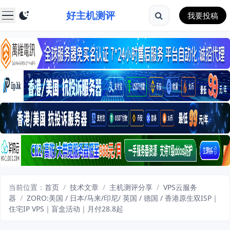
好主机测评
我要投稿
当前位置：
首页
/
技术文章
/
主机测评分享
/
VPS云服务
器
/
ZORO:美国 / 日本/马来/印尼/ 英国 / 德国 / 香港原生双ISP｜
住宅IP VPS｜盲盒活动｜月付28.8起