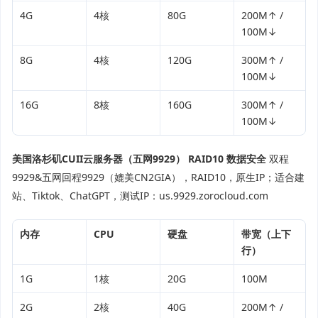
4G
4核
80G
200M↑ /
100M↓
8G
4核
120G
300M↑ /
100M↓
16G
8核
160G
300M↑ /
100M↓
美国洛杉矶CUII云服务器（五网9929） RAID10 数据安全
双程
9929&五网回程9929（媲美CN2GIA），RAID10，原生IP；适合建
站、Tiktok、ChatGPT，测试IP：us.9929.zorocloud.com
内存
CPU
硬盘
带宽（上下
行）
1G
1核
20G
100M
2G
2核
40G
200M↑ /