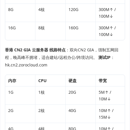
8G
4核
120G
300M↑ /
100M↓
16G
8核
160G
300M↑ /
100M↓
香港 CN2 GIA 云服务器
线路特点
：双向CN2 GIA，强制五网回
程，晚高峰不拥堵，适合建站/远程办公/跨境访问。
测试IP
：
hk.cn2.zorocloud.com
内存
CPU
硬盘
带宽
1G
1核
20G
5M↑ /
10M↓
2G
2核
40G
10M↑ /
15M↓
4G
4核
80G
10M↑ /