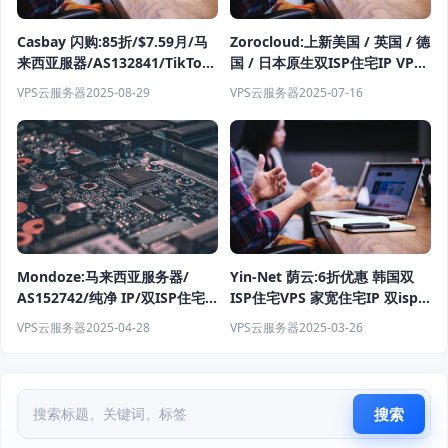
Casbay 闪购:85折/$7.59月/马
Zorocloud:上新美国 / 英国 / 德
来西亚服器/AS132841/TikTok
国 / 日本原生双ISP住宅IP VPS
支持/无限制访问 TikTok、解锁
支持TikTok/Claude/GPT等流
VPS云服务器
2025-08-29
VPS云服务器
2025-07-16
GPT 和主要流媒体平台。
媒体场景
Mondoze:马来西亚服务器/
Yin-Net 荫云:6折优惠 韩国双
AS152742/纯净 IP/双ISP住宅
ISP住宅VPS 家宽住宅IP 双isp
服务器/$19/月/1C/1G内
服务器
VPS云服务器
2025-04-28
VPS云服务器
2025-03-26
存/20G/100M
搜索