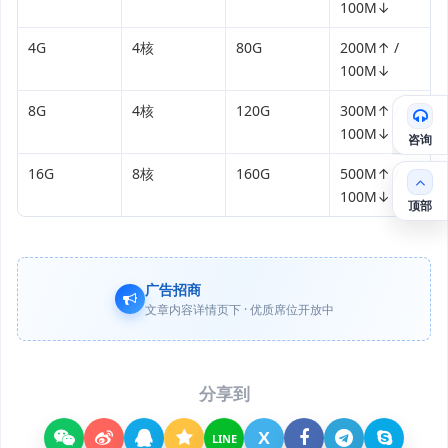
100M↓
4G
4核
80G
200M↑ /
100M↓
8G
4核
120G
300M↑ /
100M↓
咨询
16G
8核
160G
500M↑ /
100M↓
顶部
广告招商
文章内容详情页下 · 优质席位开放中
分享到
X
LINE