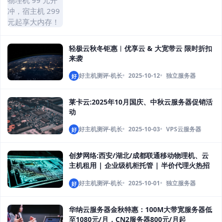
轻极云秋冬钜惠︱优享云 & 大宽带云 限时折扣
来袭
好主机测评-机长
2025-10-12
独立服务器
好
莱卡云:2025年10月国庆、中秋云服务器促销活
动
好主机测评-机长
2025-10-03
VPS云服务器
好
创梦网络:西安/湖北/成都联通移动物理机、云
主机租用 | 企业级机柜托管 | 半价代理火热招
募，宿主机等等，预存成为代理享5折，免费赠
好主机测评-机长
2025-10-01
独立服务器
好
送100G防护
华纳云服务器金秋特惠：100M大带宽服务器低
至1080元/月，CN2服务器800元/月起