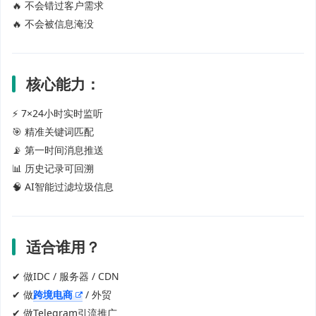
🔥 不会错过客户需求
🔥 不会被信息淹没
核心能力：
⚡ 7×24小时实时监听
🎯 精准关键词匹配
📡 第一时间消息推送
📊 历史记录可回溯
🧠 AI智能过滤垃圾信息
适合谁用？
✔ 做IDC / 服务器 / CDN
✔ 做
跨境电商
/ 外贸
✔ 做Telegram引流推广