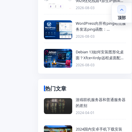
9929优化线路+原生IP德国
KVM VPS推荐
2026-08-03
顶部
WordPress向所有ping站点服
务发送ping函数：
generic_ping
2026-08-03
Debian 13如何安装图形化桌
面？Xfce+Xrdp远程桌面配置
教程
2026-08-03
热门文章
游戏联机服务器和普通服务器
的差别
2024-04-01
2024国内安卓手机下载安装