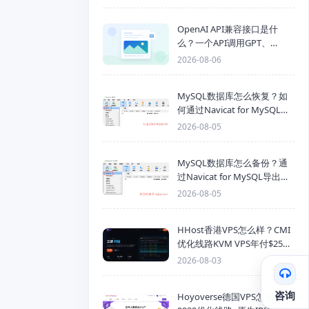
OpenAI API兼容接口是什
么？一个API调用GPT、
Claude、Gemini、DeepSeek
2026-08-06
多模型
MySQL数据库怎么恢复？如
何通过Navicat for MySQL导
入SQL备份文件
2026-08-05
MySQL数据库怎么备份？通
过Navicat for MySQL导出
Mysql数据库为SQL格式备份
2026-08-05
文件
HHost香港VPS怎么样？CMI
优化线路KVM VPS年付$25
起，4GB内存优惠套餐
2026-08-03
咨询
Hoyoverse德国VPS怎么样？