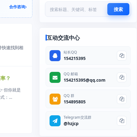
合作咨询
搜索
互动交流中心
并快速找到相
站长QQ
154215395
QQ 邮箱
效率？
154215395@qq.com
👉 但你就是
QQ 群
方式：
154895805
Te
Telegram交流群
@hzjcp