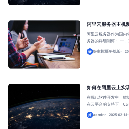
阿里云服务器主机
阿里云服务器作为国内
务器的详细测评： 一
经济型e实例是阿里云
好
好主机测评-机长
20
为2核CPU、2GB内存、
如何在阿里云上实现
在现代软件开发中，敏捷
在云平台的支持下，CI
供了一系列强大的工具
好
admin
2025-02-14
上实现敏捷开发与持续