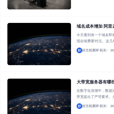
域名成本增加 阿里云
今天看到有一个域名即将
现在续费要95元。这
换服务商或者降低配置
好
好主机测评-机长
20
价格。所以，如今我们
大带宽服务器有哪些
在数字化浪潮中，数据
带宽提出了严苛要求。
见的大带宽服务器有哪些
好
好主机测评-机长
20
者，AWS在全球布局了