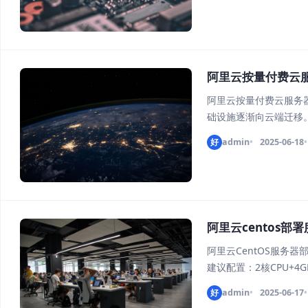
阿里云按量付费云
阿里云按量付费云服务器
础设施逐渐向云端迁移。
As-You-Go）云
好
admin
2025-06-18
实际使用的计
阿里云centos部
阿里云CentOS服务器部
建议配置：2核CPU+4
安全组预先放行SSH(22)
好
admin
2025-06-17