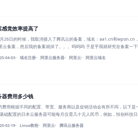
案感觉效率提高了
2月26日的时候，我取消接入了腾讯云的备案，域名：aa1.cn和wpon.cn
在阿里云备案，然后我的备案就掉了。。。呜呜呜 于是乎我就研究在备案一
很着急，当时发现的时候是1月15日下午17点了，重新备案普通流程要第
25-04-03
域名注册
阿里云服务器
阿里云
阿里云域名
务器费用多少钱
的费用根据不同的配置、带宽、服务商以及促销活动会有所不同，以下是
一些基础配置的日本云服务器可能每月仅需几十元人民币，例如，恒创科技日
1年的优惠，算下来约为18元每月。 2. 中等配置：2核CPU、4GB内存、
25-02-19
Linux教程
阿里云
腾讯云服务器