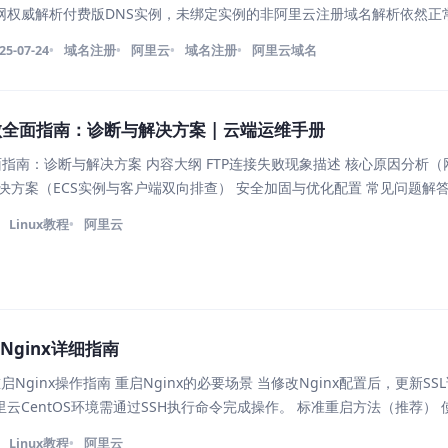
网权威解析付费版DNS实例，未绑定实例的非阿里云注册域名解析依然正
网权威解析免费版DNS无中国境外解析节点，无服务SLA可用性保障，建
25-07-24
域名注册
阿里云
域名注册
阿里云域名
败全面指南：诊断与解决方案 | 云端运维手册
面指南：诊断与解决方案 内容大纲 FTP连接失败现象描述 核心原因分析（
决方案（ECS实例与客户端双向排查） 安全加固与优化配置 常见问题解
 当通过FileZilla等客户端连接阿里云ECS实例时，常出现以下典型错误
Linux教程
阿里云
Nginx详细指南
启Nginx操作指南 重启Nginx的必要场景 当修改Nginx配置后，更新S
云CentOS环境需通过SSH执行命令完成操作。 标准重启方法（推荐） 
systemctl restart nginx 验证运行状态： sy
Linux教程
阿里云