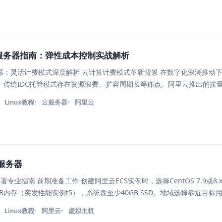
服务器指南：弹性成本控制实战解析
：灵活计费模式深度解析 云计算计费模式革新背景 在数字化浪潮推动下
传统IDC托管模式存在资源浪费、扩容周期长等痛点。阿里云推出的按量付
服务器，彻底改变了"预先采购硬件"的固有模式。区别于包年包月的刚性支出，
Linux教程
云服务器
阿里云
署服务器
署专业指南 前期准备工作 创建阿里云ECS实例时，选择CentOS 7.9或8
GB内存（突发性能实例t5），系统盘至少40GB SSD。地域选择靠近目标
、HTTP(80)、HTTPS(443)端口。 服务器初始化配置
Linux教程
阿里云
虚拟主机