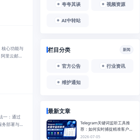
夸夸其谈
视频资源
AI中转站
 核心功能与
栏目分类
新闻
、阿里云邮箱
效、安全的大
官方公告
行业资讯
维护通知
最新文章
方法一：通过
Telegram关键词监听工具推
P服务部署与连
荐：如何实时捕捉精准客户，
，需完成两项
提高获客效率？
2026-07-05