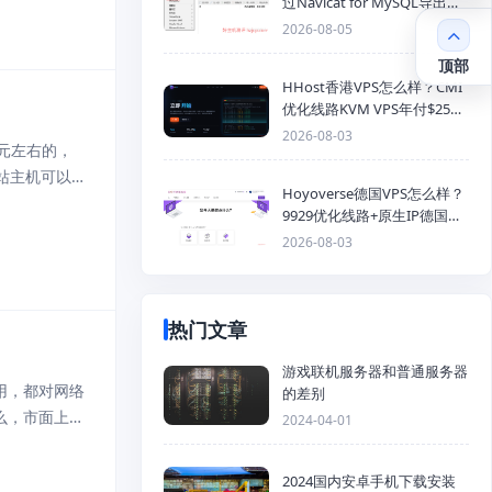
过Navicat for MySQL导出
Mysql数据库为SQL格式备份
2026-08-05
文件
顶部
HHost香港VPS怎么样？CMI
优化线路KVM VPS年付$25
起，4GB内存优惠套餐
2026-08-03
0元左右的，
站主机可以
Hoyoverse德国VPS怎么样？
里云的域名
9929优化线路+原生IP德国
KVM VPS推荐
2026-08-03
热门文章
游戏联机服务器和普通服务器
用，都对网络
的差别
么，市面上常
2024-04-01
云计算的领军
2024国内安卓手机下载安装