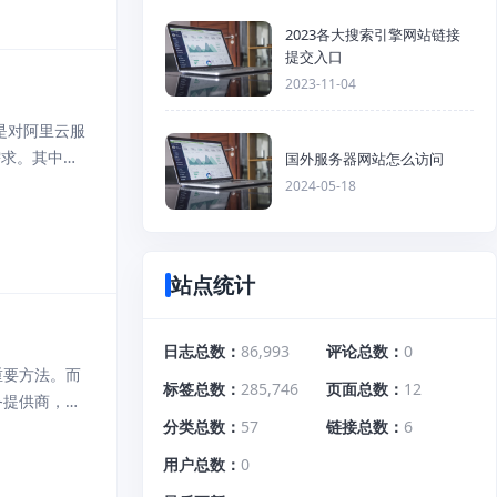
2023各大搜索引擎网站链接
提交入口
2023-11-04
是对阿里云服
需求。其中，
国外服务器网站怎么访问
为例，其配置
2024-05-18
站点统计
日志总数
86,993
评论总数
0
重要方法。而
标签总数
285,746
页面总数
12
务提供商，提
分类总数
57
链接总数
6
何在阿里云
用户总数
0