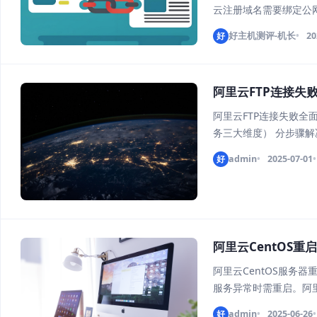
云注册域名需要绑定公
不能变更解析记录。 公
好
好主机测评-机长
20
阿里云FTP连接失
阿里云FTP连接失败全
务三大维度） 分步骤解
码解析） 问题现象与影响
好
admin
2025-07-01
阿里云CentOS重启
阿里云CentOS服务器重
服务异常时需重启。阿里
systemctl命令： sudo 
好
admin
2025-06-26