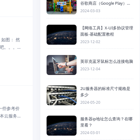
谷歌商店（Google Play）详
细步骤
2024-03-03
【网络工具】X-UI多协议管理
面板-基础配置教程
，如图： 然
2023-12-02
下吧。。。不
二天才有人审
英菲克蓝牙鼠标怎么连接电脑
2023-12-04
2U服务器的标准尺寸规格是
多少
2024-05-20
一些参考价
本云服务器1
服务器ip地址怎么查询？在哪
50GB存储空
里看？
2024-03-01