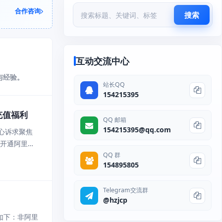
合作咨询
搜索
互动交流中心
与经验。
站长QQ
154215395
充值福利
QQ 邮箱
154215395@qq.com
核心诉求聚焦
）开通阿里云
心、更省钱、
QQ 群
154895805
Telegram交流群
@hzjcp
内容如下：非阿里