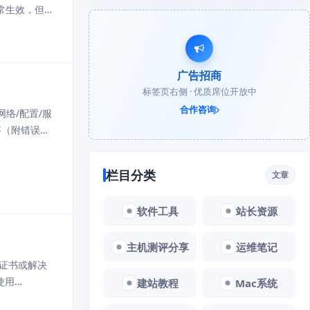
常生效，但
议优
广告招商
标签页右侧 · 优质席位开放中
合作咨询
网络/配置/服
答（附错误代
： 响应：
栏目分类
文章
软件工具
站长资源
主机测评分享
运维笔记
SL证书或解决
使用
建站教程
Mac系统