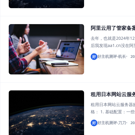
阿里云用了管家备
去年，也就是2024年1
后我发现aa1.cn没
然这怎么能行啊，但是
好
好主机测评-机长
20
核，
租用日本网站云服
租用日本网站云服务器
格： 1. 基础配置：
核1G配置，享受买3年送
好
好主机测评-刀刀
20
间和5Mb