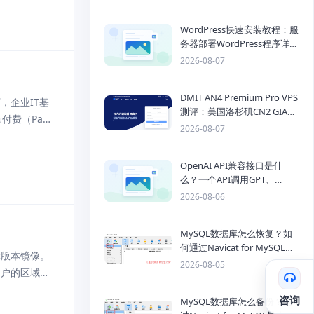
WordPress快速安装教程：服
务器部署WordPress程序详细
步骤
2026-08-07
DMIT AN4 Premium Pro VPS
，企业IT基
测评：美国洛杉矶CN2 GIA三
费（Pay-
网优化线路性能测试
2026-08-07
按量付费根据
OpenAI API兼容接口是什
么？一个API调用GPT、
Claude、Gemini、DeepSeek
2026-08-06
多模型
MySQL数据库怎么恢复？如
何通过Navicat for MySQL导
.x版本镜像。
入SQL备份文件
2026-08-05
用户的区域，
咨询
MySQL数据库怎么备份？通