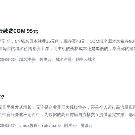
续费COM 95元
到期，CN域名原本续费35元的，现在要43元。COM域名原本续费在8
几年每年的域名价格都会上浮，而主机的价格成本还是降低的，毕竟你的建
，那你的域名还真不好更换，即便更换服务商也差异不大价格。 以上是阿
25-06-02
域名注册
阿里云
域名注册
阿里云域名
如果手
?
流量呈爆发式增长，无论是企业开展大规模业务，还是个人运行高流量应
大带宽服务器应运而生，为数据的高速传输与流畅交互提供坚实支撑。那
呢？​ 一、云服务提供商的大带宽云服务器​ 1、亚马逊AWS​：作为全球
25-05-17
Linux教程
raksmart
阿里云
腾讯云