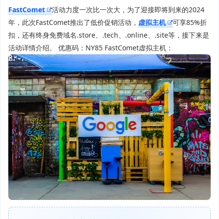
FastComet
活动力度一次比一次大，为了迎接即将到来的2024
年，此次FastComet推出了低价促销活动，
虚拟主机
可享85%折
扣，还有终身免费域名.store、.tech、.online、.site等，接下来是
活动详情介绍。 优惠码：NY85 FastComet虚拟主机：