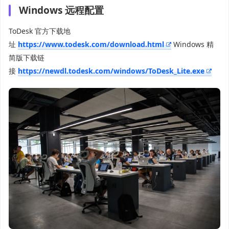
Windows 远程配置
ToDesk 官方下载地
址
https://www.todesk.com/download.html
Windows 精
简版下载链
接
https://newdl.todesk.com/windows/ToDesk_Lite.exe