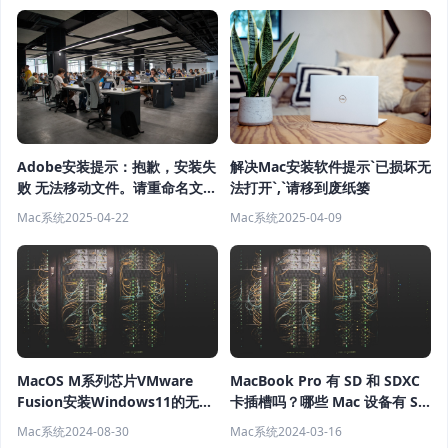
Adobe安装提示：抱歉，安装失
解决Mac安装软件提示`已损坏无
败 无法移动文件。请重命名文
法打开`,`请移到废纸篓
件，然后重试。(错误代码：
Mac系统
2025-04-22
Mac系统
2025-04-09
146)
MacOS M系列芯片VMware
MacBook Pro 有 SD 和 SDXC
Fusion安装Windows11的无法
卡插槽吗？哪些 Mac 设备有 SD
联网问题
卡卡槽？
Mac系统
2024-08-30
Mac系统
2024-03-16