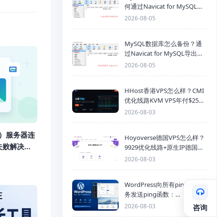
何通过Navicat for MySQL导
入SQL备份文件
2026-08-05
MySQL数据库怎么备份？通
过Navicat for MySQL导出
Mysql数据库为SQL格式备份
2026-08-05
文件
HHost香港VPS怎么样？CMI
优化线路KVM VPS年付$25
起，4GB内存优惠套餐
2026-08-03
d）服务器连
Hoyoverse德国VPS怎么样？
失败解决教
9929优化线路+原生IP德国
KVM VPS推荐
2026-08-03
WordPress向所有ping站点服
务发送ping函数：
generic_ping
2026-08-03
咨询