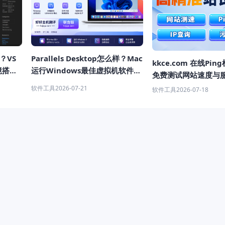
Parallels Desktop怎么样？Mac
？VS
kkce.com 在线Pi
运行Windows最佳虚拟机软件推
境搭建
免费测试网站速度与
荐
延迟
软件工具
2026-07-21
软件工具
2026-07-18