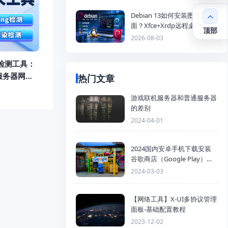
Debian 13如何安装图形化桌
面？Xfce+Xrdp远程桌面配置
顶部
教程
2026-08-03
ng检测工具：
服务器网络
热门文章
游戏联机服务器和普通服务器
的差别
2024-04-01
2024国内安卓手机下载安装
谷歌商店（Google Play）详
细步骤
2024-03-03
【网络工具】X-UI多协议管理
面板-基础配置教程
2023-12-02