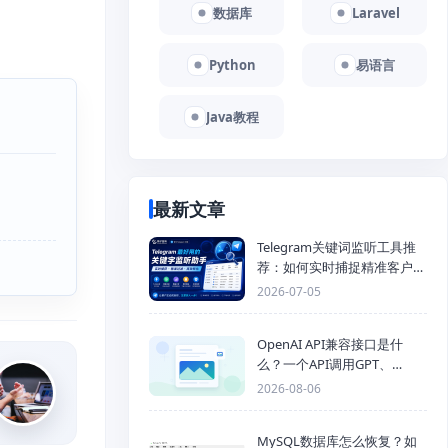
数据库
Laravel
Python
易语言
Java教程
最新文章
Telegram关键词监听工具推
荐：如何实时捕捉精准客户，
提高获客效率？
2026-07-05
OpenAI API兼容接口是什
么？一个API调用GPT、
Claude、Gemini、DeepSeek
2026-08-06
多模型
MySQL数据库怎么恢复？如