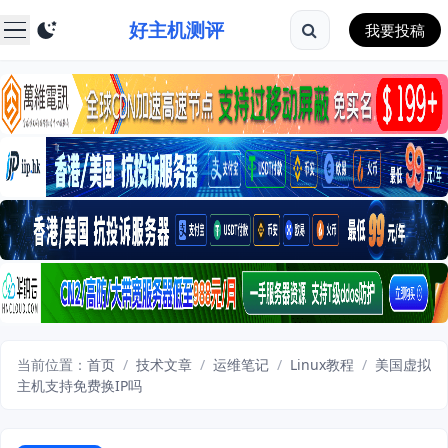
好主机测评
我要投稿
当前位置：
首页
/
技术文章
/
运维笔记
/
Linux教程
/
美国虚拟
主机支持免费换IP吗