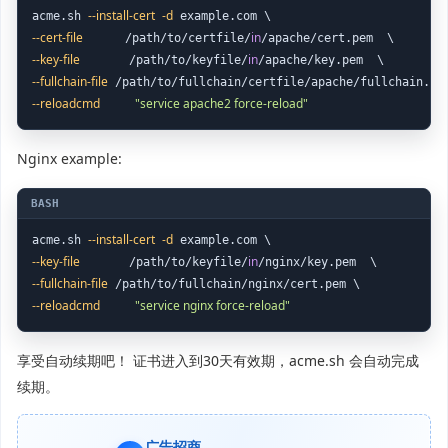
--install-cert
-d
acme.sh 
--cert-file
in
      /path/to/certfile/
--key-file
in
       /path/to/keyfile/
--fullchain-file
--reloadcmd
"service apache2 force-reload"
Nginx example:
--install-cert
-d
acme.sh 
--key-file
in
       /path/to/keyfile/
--fullchain-file
--reloadcmd
"service nginx force-reload"
享受自动续期吧！ 证书进入到30天有效期，acme.sh 会自动完成
续期。
广告招商