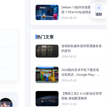
Debian 13如何安装图形化桌
面？Xfce+Xrdp远程桌面配置
顶部
教程
2026-08-03
热门文章
游戏联机服务器和普通服务器
的差别
2024-04-01
2024国内安卓手机下载安装
谷歌商店（Google Play）详
细步骤
2024-03-03
【网络工具】X-UI多协议管理
面板-基础配置教程
2023-12-02