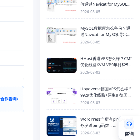
何通过Navicat for MySQL导
入SQL备份文件
2026-08-05
MySQL数据库怎么备份？通
过Navicat for MySQL导出
Mysql数据库为SQL格式备份
2026-08-05
文件
HHost香港VPS怎么样？CMI
优化线路KVM VPS年付$25
起，4GB内存优惠套餐
2026-08-03
Hoyoverse德国VPS怎么样？
9929优化线路+原生IP德国
合作咨询
KVM VPS推荐
2026-08-03
WordPress向所有ping站点服
务发送ping函数：
generic_ping
2026-08-03
咨询