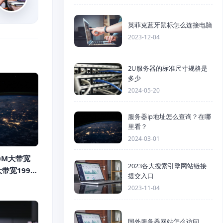
英菲克蓝牙鼠标怎么连接电脑
2023-12-04
2U服务器的标准尺寸规格是
多少
2024-05-20
服务器ip地址怎么查询？在哪
里看？
2024-03-01
0M大带宽
2023各大搜索引擎网站链接
大带宽1999
提交入口
/128G内
2023-11-04
），年付钜惠
国外服务器网站怎么访问