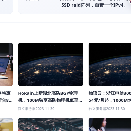
SSD raid阵列，自带一个IPv4。
HoRain上新湖北高防BGP物理
物语云：浙江电信30
器特惠
机，100M独享高防物理机低至
54元/月起，1000M
折合8
649/月
元/月起（E5-2690v4
独立服务器
2023-11-30
独立服务器
2023-11-30
存/960G SSD硬盘