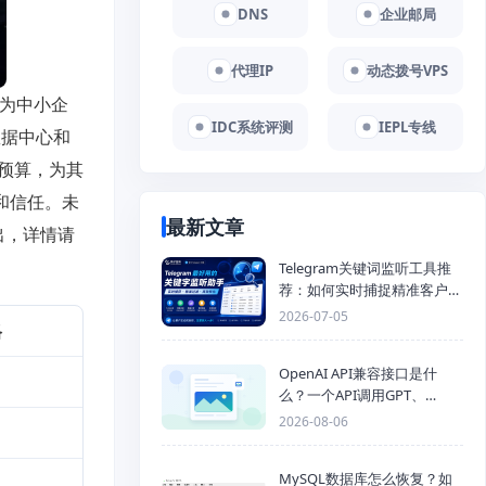
DNS
企业邮局
代理IP
动态拨号VPS
于为中小企
IDC系统评测
IEPL专线
数据中心和
预算，为其
和信任。未
最新文章
出，详情请
Telegram关键词监听工具推
荐：如何实时捕捉精准客户，
提高获客效率？
2026-07-05
格
OpenAI API兼容接口是什
么？一个API调用GPT、
Claude、Gemini、DeepSeek
2026-08-06
多模型
MySQL数据库怎么恢复？如