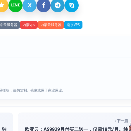
X
LINE
京云服务器
内蒙vps
内蒙云服务器
南京VPS
经授权，请勿复制、镜像或用于商业用途。
下一篇
，独
欧亚云：AS9929月付买二送一，仅需18元/月。纯