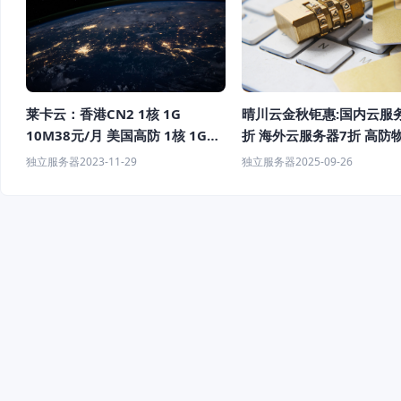
莱卡云：香港CN2 1核 1G
晴川云金秋钜惠:国内云服
10M38元/月 美国高防 1核 1G
折 海外云服务器7折 高防
50M 40元/月
务器6折（限首购）
独立服务器
2023-11-29
独立服务器
2025-09-26