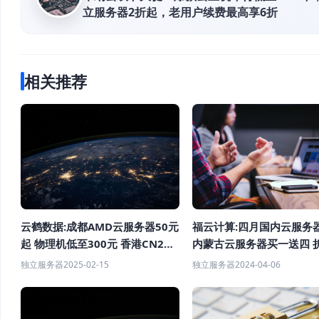
立服务器2折起，老用户续费最高享6折
相关推荐
云鹤数据:成都AMD云服务器50元
福云计算:四月国内云服务
起 物理机低至300元 香港CN2云
内蒙古云服务器买一送四 
服务器 美国500M大带宽低至18
核8G仅需25元/月
独立服务器
2025-02-15
独立服务器
2024-04-06
元