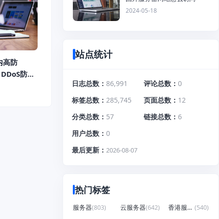
2024-05-18
站点统计
内高防
 DDoS防
日志总数
86,991
评论总数
0
0G硬
韩国/美国
标签总数
285,745
页面总数
12
防CC)
分类总数
57
链接总数
6
用户总数
0
最后更新
2026-08-07
热门标签
服务器
(803)
云服务器
(642)
香港服务器
(540)