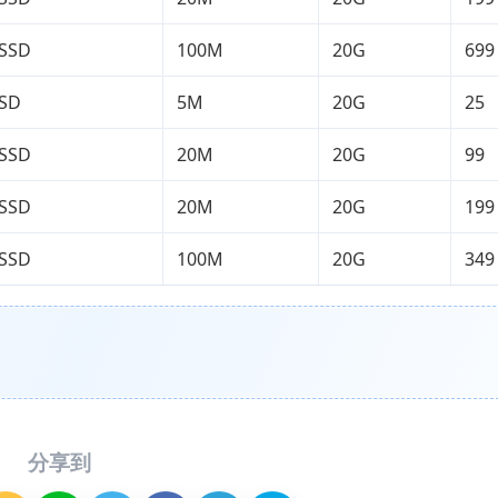
 SSD
100M
20G
699
SSD
5M
20G
25
 SSD
20M
20G
99
 SSD
20M
20G
199
 SSD
100M
20G
349
分享到