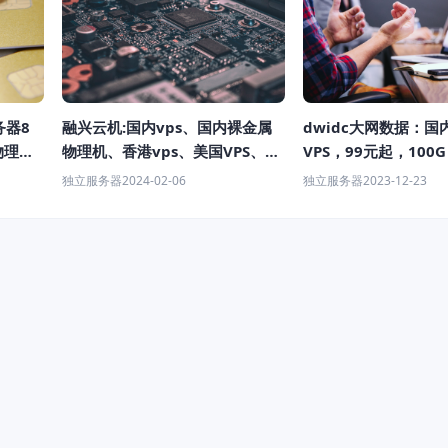
融兴云机:国内vps、国内裸金属
dwidc大网数据：国
务器8
物理机、香港vps、美国VPS、日
VPS，99元起，100G
物理服
本VPS、香港独立服务器、香港站
御，8核/16G内存/10
独立服务器
2024-02-06
独立服务器
2023-12-23
群服务器等
盘/10M带宽，香港/
VPS低至50元/月(免费