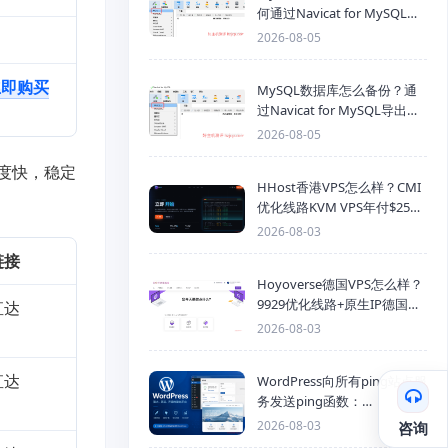
何通过Navicat for MySQL导
入SQL备份文件
2026-08-05
立即购买
MySQL数据库怎么备份？通
过Navicat for MySQL导出
Mysql数据库为SQL格式备份
2026-08-05
文件
速度快，稳定
HHost香港VPS怎么样？CMI
优化线路KVM VPS年付$25
起，4GB内存优惠套餐
2026-08-03
链接
Hoyoverse德国VPS怎么样？
9929优化线路+原生IP德国
直达
KVM VPS推荐
2026-08-03
直达
WordPress向所有ping站点服
务发送ping函数：
generic_ping
2026-08-03
咨询