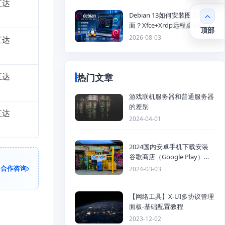
直达
Debian 13如何安装图形化桌
面？Xfce+Xrdp远程桌面配置
顶部
教程
2026-08-03
直达
直达
热门文章
游戏联机服务器和普通服务器
的差别
直达
2024-04-01
2024国内安卓手机下载安装
谷歌商店（Google Play）详
细步骤
合作咨询
2024-03-03
【网络工具】X-UI多协议管理
面板-基础配置教程
2023-12-02