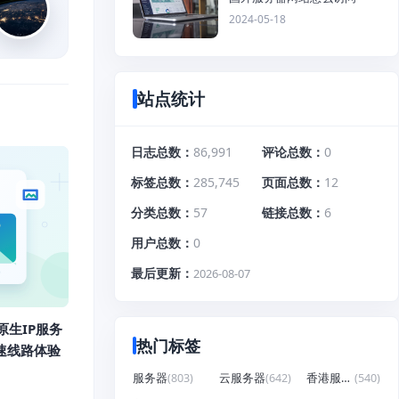
2024-05-18
站点统计
日志总数
86,991
评论总数
0
标签总数
285,745
页面总数
12
分类总数
57
链接总数
6
用户总数
0
最后更新
2026-08-07
原生IP服务
热门标签
高速线路体验
服务器
(803)
云服务器
(642)
香港服务器
(540)