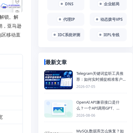
DNS
企业邮局
全解锁。解
代理IP
动态拨号VPS
营销，亚马逊
分地区移动直
IDC系统评测
IEPL专线
最新文章
Telegram关键词监听工具推
荐：如何实时捕捉精准客户，
提高获客效率？
2026-07-05
OpenAI API兼容接口是什
么？一个API调用GPT、
Claude、Gemini、DeepSeek
2026-08-06
宽
多模型
MySQL数据库怎么恢复？如