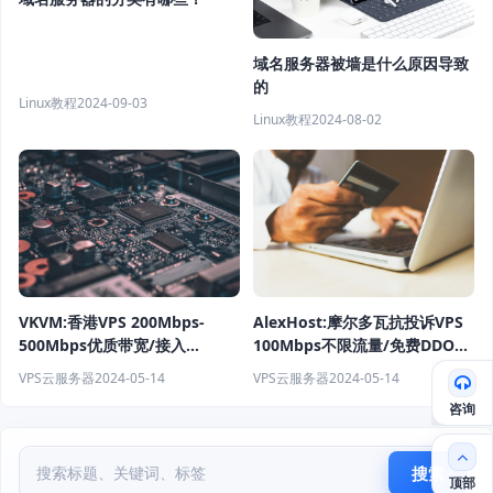
域名服务器被墙是什么原因导致
的
Linux教程
2024-09-03
Linux教程
2024-08-02
VKVM:香港VPS 200Mbps-
AlexHost:摩尔多瓦抗投诉VPS
500Mbps优质带宽/接入
100Mbps不限流量/免费DDOS
CN2/AS9929/第二代CMI网络
防御 1核心/1.5GB/10G NVMe
VPS云服务器
2024-05-14
VPS云服务器
2024-05-14
流媒体解锁能力强 月付17.5元起
年付€11.88起
咨询
搜索
顶部