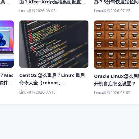
提高获
面？Xfce+Xrdp远程桌面配置教
办？5分钟快速定位
程
Linux教程
2026-08-03
Linux教程
2026-07-22
样？Mac
CentOS 怎么重启？Linux 重启
Oracle Linux怎
机软件推
命令大全（reboot、
开机自启怎么设置？
shutdown、systemctl 教程）
Linux教程
2026-07-16
Linux教程
2026-03-05