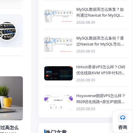
MySQL数据库怎么恢复？如
何通过Navicat for MySQL导
入SQL备份文件
2026-08-05
MySQL数据库怎么备份？通
过Navicat for MySQL导出
Mysql数据库为SQL格式备份
2026-08-05
文件
HHost香港VPS怎么样？CMI
优化线路KVM VPS年付$25
起，4GB内存优惠套餐
2026-08-03
Hoyoverse德国VPS怎么样？
9929优化线路+原生IP德国
KVM VPS推荐
2026-08-03
咨询
占用过高怎么
热门文章