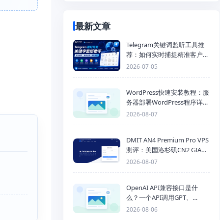
最新文章
Telegram关键词监听工具推
荐：如何实时捕捉精准客户，
提高获客效率？
2026-07-05
WordPress快速安装教程：服
务器部署WordPress程序详细
步骤
2026-08-07
DMIT AN4 Premium Pro VPS
测评：美国洛杉矶CN2 GIA三
网优化线路性能测试
2026-08-07
OpenAI API兼容接口是什
么？一个API调用GPT、
Claude、Gemini、DeepSeek
2026-08-06
多模型