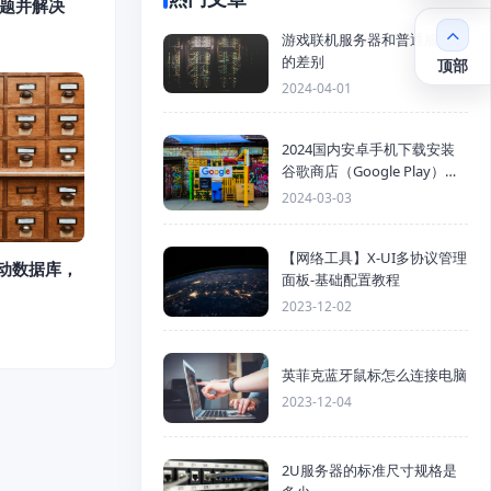
问题并解决
游戏联机服务器和普通服务器
的差别
顶部
2024-04-01
2024国内安卓手机下载安装
谷歌商店（Google Play）详
细步骤
2024-03-03
【网络工具】X-UI多协议管理
么启动数据库，
面板-基础配置教程
2023-12-02
英菲克蓝牙鼠标怎么连接电脑
2023-12-04
2U服务器的标准尺寸规格是