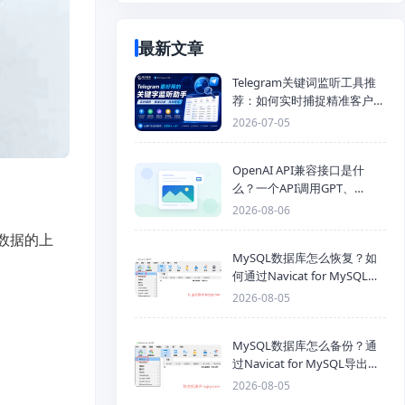
最新文章
Telegram关键词监听工具推
荐：如何实时捕捉精准客户，
提高获客效率？
2026-07-05
OpenAI API兼容接口是什
么？一个API调用GPT、
Claude、Gemini、DeepSeek
2026-08-06
多模型
数据的上
MySQL数据库怎么恢复？如
何通过Navicat for MySQL导
入SQL备份文件
2026-08-05
MySQL数据库怎么备份？通
过Navicat for MySQL导出
Mysql数据库为SQL格式备份
2026-08-05
文件