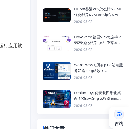
HHost香港VPS怎么样？CMI
优化线路KVM VPS年付$25
起，4GB内存优惠套餐
2026-08-03
Hoyoverse德国VPS怎么样？
9929优化线路+原生IP德国
运行应用软
KVM VPS推荐
2026-08-03
WordPress向所有ping站点服
务发送ping函数：
generic_ping
2026-08-03
Debian 13如何安装图形化桌
面？Xfce+Xrdp远程桌面配置
教程
2026-08-03
咨询
热门文章