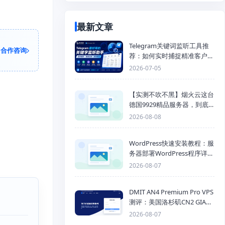
最新文章
Telegram关键词监听工具推
合作咨询
荐：如何实时捕捉精准客户，
提高获客效率？
2026-07-05
【实测不吹不黑】烟火云这台
德国9929精品服务器，到底
能不能打？
2026-08-08
WordPress快速安装教程：服
务器部署WordPress程序详细
步骤
2026-08-07
DMIT AN4 Premium Pro VPS
测评：美国洛杉矶CN2 GIA三
网优化线路性能测试
2026-08-07