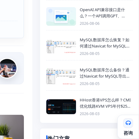
OpenAI API兼容接口是什
么？一个API调用GPT、
Claude、Gemini、DeepSeek
2026-08-06
多模型
MySQL数据库怎么恢复？如
何通过Navicat for MySQL导
入SQL备份文件
2026-08-05
MySQL数据库怎么备份？通
过Navicat for MySQL导出
Mysql数据库为SQL格式备份
2026-08-05
文件
HHost香港VPS怎么样？CMI
优化线路KVM VPS年付$25
起，4GB内存优惠套餐
2026-08-03
咨询
热门文章