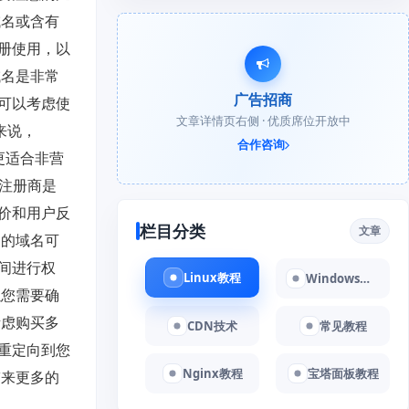
域名或含有
册使用，以
域名是非常
广告招商
可以考虑使
文章详情页右侧 · 优质席位开放中
般来说，
合作咨询
则更适合非营
名注册商是
价和用户反
栏目分类
文章
同的域名可
间进行权
Linux教程
Windows教程
以您需要确
考虑购买多
CDN技术
常见教程
重定向到您
Nginx教程
宝塔面板教程
带来更多的