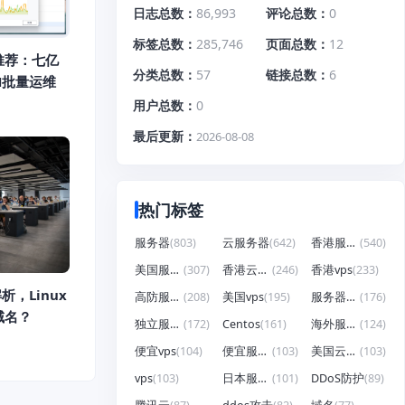
日志总数
86,993
评论总数
0
标签总数
285,746
页面总数
12
推荐：七亿
分类总数
57
链接总数
6
H批量运维
用户总数
0
最后更新
2026-08-08
热门标签
服务器
(803)
云服务器
(642)
香港服务器
(540)
美国服务器
(307)
香港云服务器
(246)
香港vps
(233)
析，Linux
高防服务器
(208)
美国vps
(195)
服务器租用
(176)
域名？
独立服务器
(172)
Centos
(161)
海外服务器
(124)
便宜vps
(104)
便宜服务器
(103)
美国云服务器
(103)
vps
(103)
日本服务器
(101)
DDoS防护
(89)