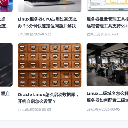
化桌
Linux服务器CPU占用过高怎么
服务器批量管理工具
配置教
办？5分钟快速定位问题并解决
远程管理工具支持SS
Linux教程
2026-07-22
软件工具
2026-07-21
Linux二级域名怎么解
x 重启
Oracle Linux怎么启动数据库，
服务器如何配置二级
开机自启怎么设置？
 教程）
Linux教程
2026-03-05
Linux教程
2026-03-05