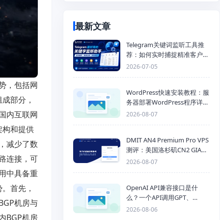
最新文章
Telegram关键词监听工具推
荐：如何实时捕捉精准客户，
提高获客效率？
2026-07-05
势，包括网
WordPress快速安装教程：服
组成部分，
务器部署WordPress程序详细
步骤
国内互联网
2026-08-07
架构和提供
DMIT AN4 Premium Pro VPS
，减少了数
测评：美国洛杉矶CN2 GIA三
路连接，可
网优化线路性能测试
2026-08-07
用中具备重
势。首先，
OpenAI API兼容接口是什
么？一个API调用GPT、
GP机房与
Claude、Gemini、DeepSeek
2026-08-06
BGP机房
多模型