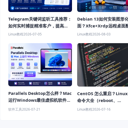
Telegram关键词监听工具推荐：
Debian 13如何安装图形
如何实时捕捉精准客户，提高获
面？Xfce+Xrdp远程桌面
客效率？
程
Linux教程
2026-07-05
Linux教程
2026-08-03
Parallels Desktop怎么样？Mac
CentOS 怎么重启？Linu
运行Windows最佳虚拟机软件推
命令大全（reboot、
荐
shutdown、systemctl
软件工具
2026-07-21
Linux教程
2026-07-16