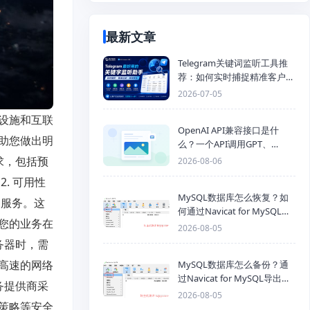
最新文章
Telegram关键词监听工具推
荐：如何实时捕捉精准客户，
提高获客效率？
2026-07-05
设施和互联
OpenAI API兼容接口是什
助您做出明
么？一个API调用GPT、
Claude、Gemini、DeepSeek
求，包括预
2026-08-06
多模型
. 可用性
MySQL数据库怎么恢复？如
的服务。这
何通过Navicat for MySQL导
您的业务在
入SQL备份文件
2026-08-05
务器时，需
高速的网络
MySQL数据库怎么备份？通
过Navicat for MySQL导出
务提供商采
Mysql数据库为SQL格式备份
2026-08-05
策略等安全
文件