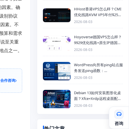
的因素。确
HHost香港VPS怎么样？CMI
优化线路KVM VPS年付$25
级别协议
起，4GB内存优惠套餐
2026-08-03
的因素。不
预算和需求
Hoyoverse德国VPS怎么样？
来说至关重
9929优化线路+原生IP德国
KVM VPS推荐
地点之一。
2026-08-03
WordPress向所有ping站点服
务发送ping函数：
generic_ping
2026-08-03
合作咨询
Debian 13如何安装图形化桌
面？Xfce+Xrdp远程桌面配置
教程
2026-08-03
咨询
热门文章