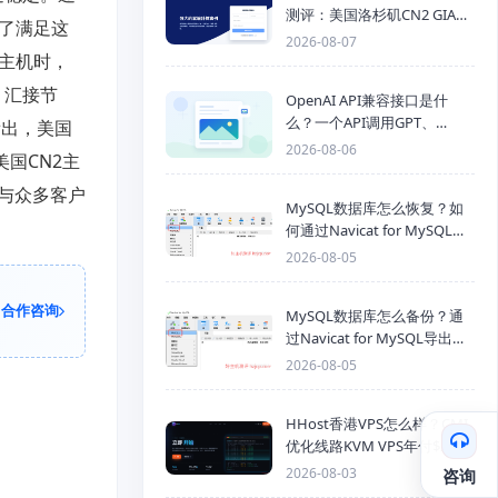
测评：美国洛杉矶CN2 GIA三
为了满足这
网优化线路性能测试
2026-08-07
路主机时，
、汇接节
OpenAI API兼容接口是什
么？一个API调用GPT、
看出，美国
Claude、Gemini、DeepSeek
2026-08-06
美国CN2主
多模型
与众多客户
MySQL数据库怎么恢复？如
何通过Navicat for MySQL导
入SQL备份文件
2026-08-05
合作咨询
MySQL数据库怎么备份？通
过Navicat for MySQL导出
Mysql数据库为SQL格式备份
2026-08-05
文件
HHost香港VPS怎么样？CMI
优化线路KVM VPS年付$25
起，4GB内存优惠套餐
2026-08-03
咨询