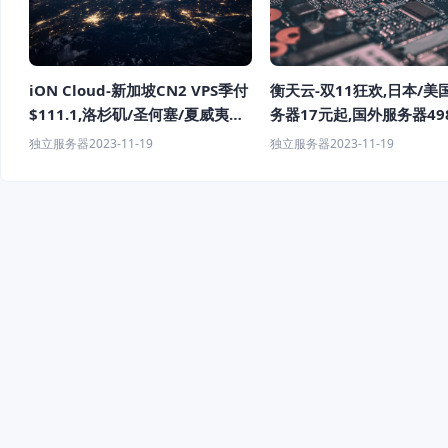
iON Cloud-新加坡CN2 VPS季付
衡天云-双11狂欢,日本/美
$111.1,洛杉矶/圣何塞/夏威夷
务器17元起,国外服务器49
VPS（2核/4GB/80GB）年付
费同价
独立服务器
2023-11-19
独立服务器
2023-11-19
$111.1