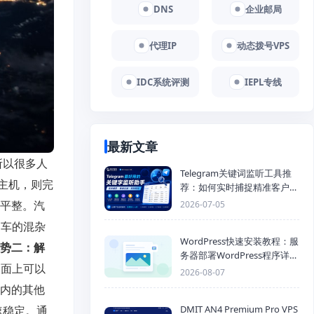
DNS
企业邮局
代理IP
动态拨号VPS
IDC系统评测
IEPL专线
最新文章
所以很多人
Telegram关键词监听工具推
主机，则完
荐：如何实时捕捉精准客户，
提高获客效率？
又平整。汽
2026-07-05
动车的混杂
WordPress快速安装教程：服
势二：解
务器部署WordPress程序详细
表面上可以
步骤
2026-08-07
国内的其他
速稳定。通
DMIT AN4 Premium Pro VPS