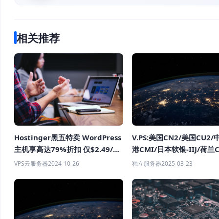
相关推荐
V.PS:美国CN2/美国CU2
Hostinger黑五特卖 WordPress
港CMI/日本软银-IIJ/荷兰C
主机享高达79%折扣 仅$2.49/月
国CU2/澳大利亚CU2 1G
+3个月免费赠期
独立服务器
2025-03-23
VPS云服务器
2024-10-26
优化VPS €6.95/月起