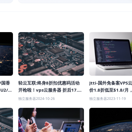
/中国香
轻云互联:终身8折扣优惠码活动
Jtti-国外免备案VPS
U2/德
开枪啦！vps云服务器 折后17.6
价1.8折低至$1.8/
大带宽
元/月起！流量无限爽到飞起！
82%，CN2 GIA三
独立服务器
2024-10-26
独立服务器
2023-11-19
球多个机房可选