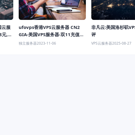
非凡云:美国洛杉矶VP
国云服
ufovps香港VPS云服务器 CN2
评
8元,续
GIA-美国VPS服务器-双11充值赠
送翻倍，永久循环配合优惠码全
VPS云服务器
2025-08-27
独立服务器
2023-11-06
场价格低至7折！