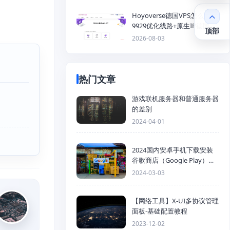
Hoyoverse德国VPS怎么样？
9929优化线路+原生IP德国
顶部
KVM VPS推荐
2026-08-03
热门文章
游戏联机服务器和普通服务器
的差别
2024-04-01
2024国内安卓手机下载安装
谷歌商店（Google Play）详
细步骤
2024-03-03
【网络工具】X-UI多协议管理
面板-基础配置教程
2023-12-02