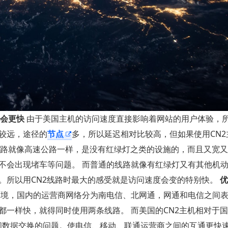
会更快
由于美国主机的访问速度直接影响着网站的用户体验，
较远，途径的
节点
多，所以延迟相对比较高，但如果使用CN2
线路就像高速公路一样，是没有红绿灯之类的设施的，而且又宽
不会出现堵车等问题。 而普通的线路就像有红绿灯又有其他机
。所以用CN2线路时最大的感受就是访问速度会变的特别快。
优
境，国内的运营商网络分为南电信、北网通，网通和电信之间
一样快，就得同时使用两条线路。 而美国的CN2主机相对于
之间数据交换的问题。使电信、移动、联通运营商之间的互通更快