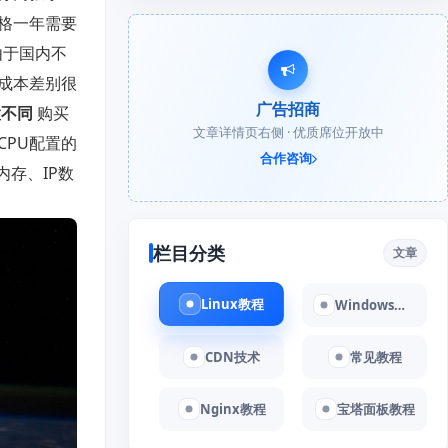
格一年需要
由于国内不
成本差别很
广告招商
不同
购买
文章详情页右侧 · 优质席位开放中
PU配置的
合作咨询
存、IP数
栏目分类
文章
Linux教程
Windows教程
CDN技术
常见教程
Nginx教程
宝塔面板教程