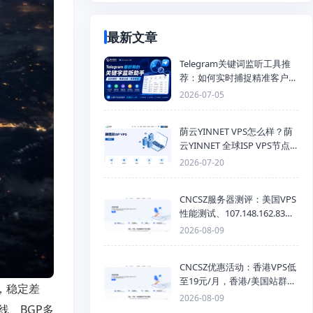
最新文章
Telegram关键词监听工具推
荐：如何实时捕捉精准客户，
提高获客效率？
2026-07-05
荫云YINNET VPS怎么样？荫
云YINNET 全球ISP VPS节点
与双ISP 服务器推荐
2026-07-20
CNCSZ服务器测评：美国VPS
性能测试、107.148.162.83线
路测速与网络评测
2026-08-09
CNCSZ优惠活动：香港VPS低
至19元/月，香港/美国站群服
，稳定差
务器首月半价，物理机399元/
2026-08-09
、BGP多
月起