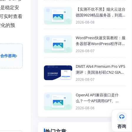
点是稳定安
【实测不吹不黑】烟火云这台
德国9929精品服务器，到底
可实时查看
能不能打？
2026-08-08
变化的预
WordPress快速安装教程：服
务器部署WordPress程序详细
步骤
2026-08-07
合作咨询
DMIT AN4 Premium Pro VPS
测评：美国洛杉矶CN2 GIA三
网优化线路性能测试
2026-08-07
OpenAI API兼容接口是什
么？一个API调用GPT、
Claude、Gemini、DeepSeek
2026-08-06
多模型
咨询
热门文章