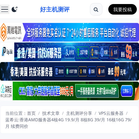
好主机测评
我要投稿
当前位置：
首页
/
技术文章
/
主机测评分享
/
VPS云服务器
/
蓝希云:香港AMD服务器4核4G 19.9/月 8核8G 39/月 16核16G 79/
月 续费同价