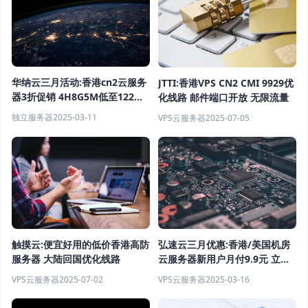
华纳云三月活动:香港cn2云服务
JTTI:香港VPS CN2 CMI 9929优
器3折促销 4H8G5M低至122元/
化线路 邮件端口开放 无限流量
月 稳定高性价比
独立服务器
2025-03-11
VPS云服务器
2025-07-05
触摸云:便宜好用的低价香港高防
弘速云三月优惠:香港/美国机房
服务器 大陆回国优化线路
云服务器新用户月付9.9元 立享
五折
VPS云服务器
2025-07-02
VPS云服务器
2025-03-16