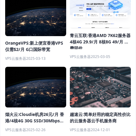
青云互联:香港AMD 7K62服务器
4核4G 29.9/月 8核8G 49/月 续
OrangeVPS:新上便宜香港VPS
费同价
仅需$2/月 G口国际带宽
VPS云服务器
2025-03-05
VPS云服务器
2025-03-13
烟火云:Cloudie机房26元/月 香
越速云:简单好用的稳定高性价比
港/4核4G 30G SSD/30Mbps无
的云服务器云手机服务商
限流量 拥有50+IP段
VPS云服务器
2025-02-26
VPS云服务器
2024-12-01