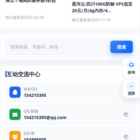
湖北十堰高防服务器5折起
星河云:四川100G防御 VPS低至
20元/月(4g内存/4
核/40gSSD/10M带宽) 独服低至
独立服务器
2025-02-28
独立服务器
2024-11-18
149元/月(64G内存/40
核/960gSSD/20M带宽)
搜索
咨询
互动交流中心
站长QQ
顶部
154215395
QQ 邮箱
154215395@qq.com
QQ 群
154895805