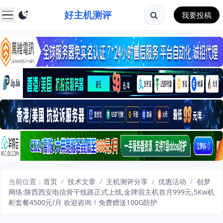
好主机测评
我要投稿
当前位置：
首页
/
技术文章
/
主机测评分享
/
优惠活动
/
创梦
网络:陕西西安电信骨干线路正式上线,金牌宿主机首月999元,5Kw机
柜套餐4500元/月 欢迎咨询！免费赠送100G防护