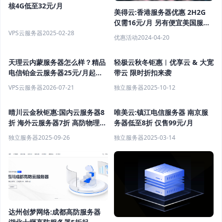
核4G低至32元/月
美得云:香港服务器优惠 2H2G
仅需16元/月 另有便宜美国服务
器 便宜国内服务器 便宜高防服
VPS云服务器
2025-02-28
优惠活动
2024-04-20
务器出售
天理云内蒙服务器怎么样？精品
轻极云秋冬钜惠︱优享云 & 大宽
电信铂金云服务器25元/月起推
带云 限时折扣来袭
荐
VPS云服务器
2026-07-21
独立服务器
2025-10-12
晴川云金秋钜惠:国内云服务器8
唯美云:镇江电信服务器 南京服
折 海外云服务器7折 高防物理服
务器低至8折 仅售99元/月
务器6折（限首购）
独立服务器
2025-09-26
独立服务器
2025-03-14
达州创梦网络:成都高防服务器