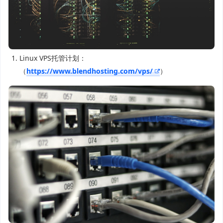
Linux VPS托管计划：
（
https://www.blendhosting.com/vps/
）