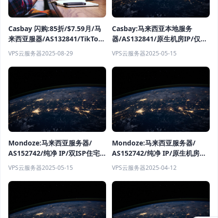
Casbay:马来西亚本地服务
Casbay 闪购:85折/$7.59月/马
器/AS132841/原生机房IP/仅需
来西亚服器/AS132841/TikTok
$9.59
支持/无限制访问 TikTok、解锁
VPS云服务器
2025-05-15
VPS云服务器
2025-08-29
GPT 和主要流媒体平台。
Mondoze:马来西亚服务器/
Mondoze:马来西亚服务器/
AS152742/纯净 IP/双ISP住宅
AS152742/纯净 IP/原生机房
服务器/$8.33/月/2C/2G内
IP/$7.50/月/2C/4G内
VPS云服务器
2025-05-15
VPS云服务器
2025-04-12
存/60G/100M
存/40G/100M/不限流
量/tiktok/chatgpt/netflix