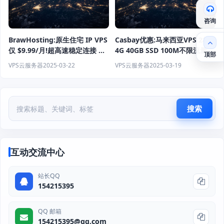
咨询
BrawHosting:原生住宅 IP VPS
Casbay优惠:马来西亚VPS 2核
仅 $9.99/月!超高速稳定连接 低
4G 40GB SSD 100M不限流量
顶部
延迟 适用于 跨境电商 流媒体 游
年付$5.88 月起
VPS云服务器
2025-03-22
VPS云服务器
2025-03-19
戏加速 远程办公 助您畅享全球
网络！
搜索
互动交流中心
站长QQ
154215395
QQ 邮箱
154215395@qq.com