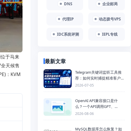
DNS
企业邮局
代理IP
动态拨号VPS
IDC系统评测
IEPL专线
别位于马来
最新文章
/7全天候售
Telegram关键词监听工具推
E)：KVM
荐：如何实时捕捉精准客户，
提高获客效率？
2026-07-05
OpenAI API兼容接口是什
么？一个API调用GPT、
Claude、Gemini、DeepSeek
2026-08-06
多模型
MySQL数据库怎么恢复？如