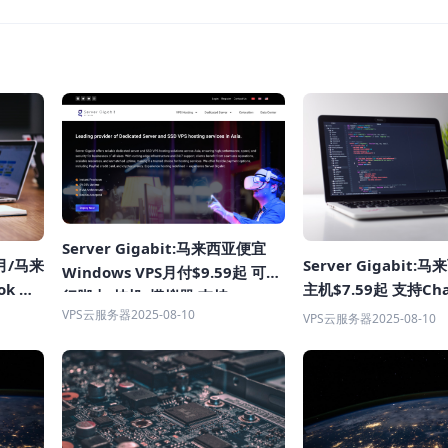
Server Gigabit:马来西亚便宜
9月/马来
Server Gigabit:马
Windows VPS月付$9.59起 可运
ok 支
主机$7.59起 支持Cha
行脚本/挂机/模拟器 支持
解锁
社交平台 流媒体 100
VPS云服务器
2025-08-10
TikTok/ChatGPT 100Mbps不限
VPS云服务器
2025-08-10
流量
流量