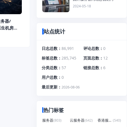
2024-05-18
服务器/
/原生机房
站点统计
内
流
etflix
日志总数
86,991
评论总数
0
标签总数
285,745
页面总数
12
分类总数
57
链接总数
6
用户总数
0
最后更新
2026-08-06
热门标签
服务器
(803)
云服务器
(642)
香港服务器
(540)