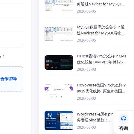
何通过Navicat for MySQL导
入SQL备份文件
2026-08-05
MySQL数据库怎么备份？通
过Navicat for MySQL导出
Mysql数据库为SQL格式备份
2026-08-05
文件
.1
HHost香港VPS怎么样？CMI
优化线路KVM VPS年付$25
起，4GB内存优惠套餐
2026-08-03
合作咨询
Hoyoverse德国VPS怎么样？
9929优化线路+原生IP德国
KVM VPS推荐
2026-08-03
WordPress向所有ping站点服
务发送ping函数：
generic_ping
2026-08-03
咨询