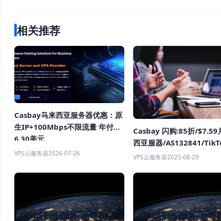
相关推荐
Casbay马来西亚服务器优惠：原
生IP+100Mbps不限流量 年付仅
Casbay 闪购:85折/$7.5
6.30美元
西亚服器/AS132841/TikT
VPS云服务器
2026-07-26
持/无限制访问 TikTok、
VPS云服务器
2025-08-29
GPT 和主要流媒体平台。