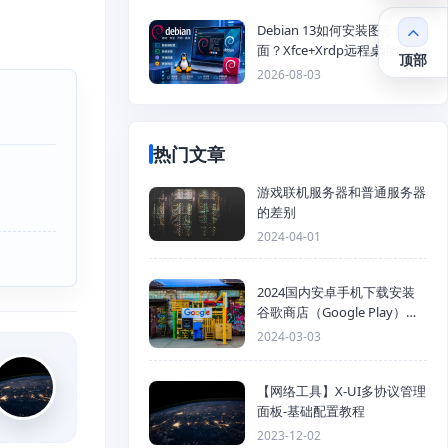
Debian 13如何安装图形化桌
面？Xfce+Xrdp远程桌面配置
顶部
教程
2026-08-03
热门文章
游戏联机服务器和普通服务器
的差别
2024-04-01
2024国内安卓手机下载安装
谷歌商店（Google Play）详
细步骤
2024-03-03
【网络工具】X-UI多协议管理
面板-基础配置教程
2023-12-02