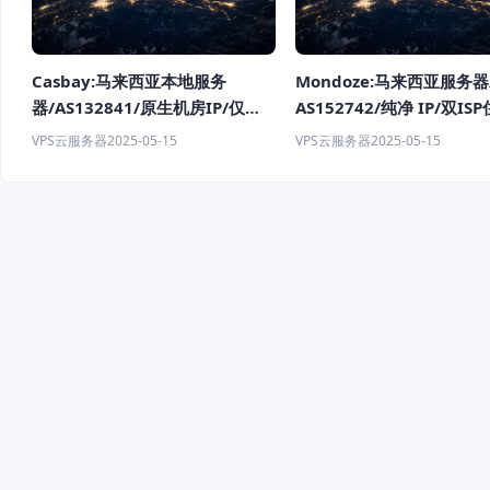
Casbay:马来西亚本地服务
Mondoze:马来西亚服务器
器/AS132841/原生机房IP/仅需
AS152742/纯净 IP/双IS
$9.59
务器/$8.33/月/2C/2G内
VPS云服务器
2025-05-15
VPS云服务器
2025-05-15
存/60G/100M