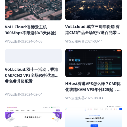
VoLLcloud:成立三周年促销 香
VoLLCloud:香港云主机
港CMI产品全场9折/送百兆带宽/
300Mbps不限速$0/3天体验(香
送百G流量 200Mbps-500Mbps
港CN2服务器$3/首月)
VPS云服务器
2024-03-11
VPS云服务器
2024-04-08
端口 年付$53起
VoLLcloud:双十一活动，香港
CMI/CN2 VPS全场95折优惠续
费免费升级配置
HHost香港VPS怎么样？CMI优
化线路KVM VPS年付$25起，
VPS云服务器
2024-02-04
4GB内存优惠套餐
VPS云服务器
2026-08-03