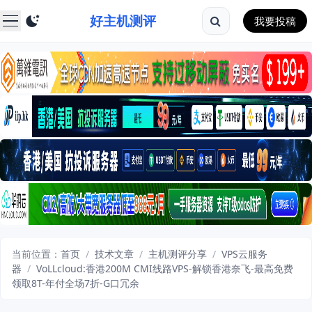
好主机测评
我要投稿
当前位置：
首页
/
技术文章
/
主机测评分享
/
VPS云服务
器
/
VoLLcloud:香港200M CMI线路VPS-解锁香港奈飞-最高免费
领取8T-年付全场7折-G口冗余