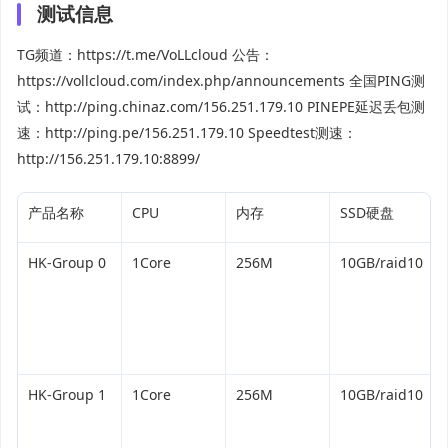
测试信息
TG频道：https://t.me/VoLLcloud 公告：
https://vollcloud.com/index.php/announcements 全国PING测
试：http://ping.chinaz.com/156.251.179.10 PINEPE延迟丢包测
速：http://ping.pe/156.251.179.10 Speedtest测速：
http://156.251.179.10:8899/
产品名称
CPU
内存
SSD硬盘
HK-Group 0
1Core
256M
10GB/raid10
HK-Group 1
1Core
256M
10GB/raid10