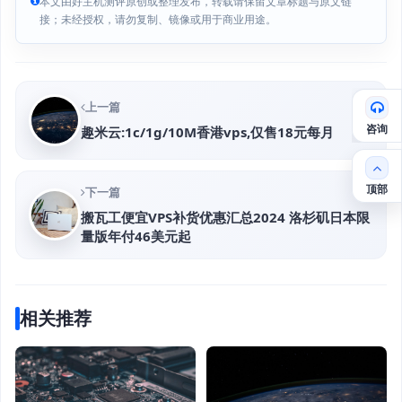
本文由好主机测评原创或整理发布，转载请保留文章标题与原文链
接；未经授权，请勿复制、镜像或用于商业用途。
上一篇
咨询
趣米云:1c/1g/10M香港vps,仅售18元每月
顶部
下一篇
搬瓦工便宜VPS补货优惠汇总2024 洛杉矶日本限
量版年付46美元起
相关推荐