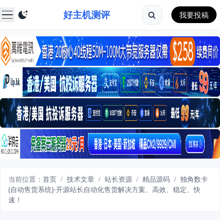
好主机测评
我要投稿
当前位置：
首页
/
技术文章
/
站长资源
/
精品源码
/
独角数卡
(自动售货系统)-开源站长自动化售货解决方案、高效、稳定、快
速！