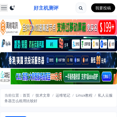
好主机测评
我要投稿
当前位置：
首页
/
技术文章
/
运维笔记
/
Linux教程
/
私人云服
务器怎么租用比较好