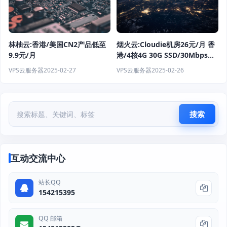
烟火云:Cloudie机房26元/月 香
林柚云:香港/美国CN2产品低至
港/4核4G 30G SSD/30Mbps无
9.9元/月
限流量 拥有50+IP段
VPS云服务器
2025-02-26
VPS云服务器
2025-02-27
搜索
互动交流中心
站长QQ
154215395
QQ 邮箱