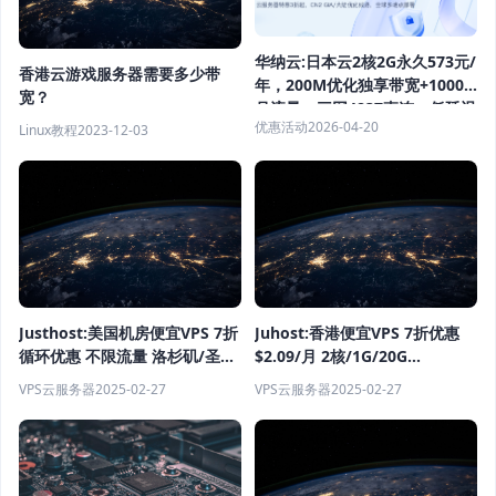
华纳云:日本云2核2G永久573元/
香港云游戏服务器需要多少带
年，200M优化独享带宽+1000G
宽？
月流量，三网4837直连，低延迟
优惠活动
2026-04-20
Linux教程
2023-12-03
+全解锁
Justhost:美国机房便宜VPS 7折
Juhost:香港便宜VPS 7折优惠
循环优惠 不限流量 洛杉矶/圣何
$2.09/月 2核/1G/20G
塞/西雅图等6机房
SSD/100Mbps 350G流量
VPS云服务器
2025-02-27
VPS云服务器
2025-02-27