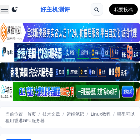
好主机测评
我要投稿
当前位置：
首页
/
技术文章
/
运维笔记
/
Linux教程
/
哪里可以
租用香港GPU服务器