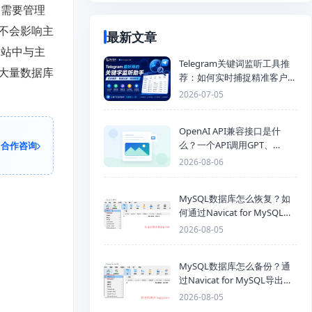
容需要管理
不会影响主
最新文章
网站中与主
Telegram关键词监听工具推
大量数据库
荐：如何实时捕捉精准客户，
提高获客效率？
2026-07-05
OpenAI API兼容接口是什
么？一个API调用GPT、
合作咨询
Claude、Gemini、DeepSeek
2026-08-06
多模型
MySQL数据库怎么恢复？如
何通过Navicat for MySQL导
入SQL备份文件
2026-08-05
MySQL数据库怎么备份？通
过Navicat for MySQL导出
Mysql数据库为SQL格式备份
2026-08-05
文件