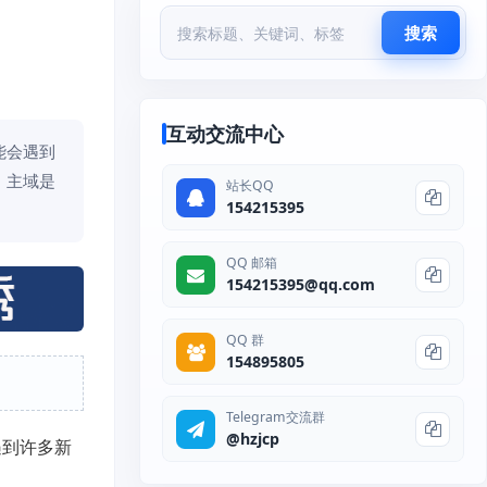
搜索
互动交流中心
能会遇到
：主域是
站长QQ
154215395
QQ 邮箱
154215395@qq.com
QQ 群
154895805
Telegram交流群
@hzjcp
遇到许多新