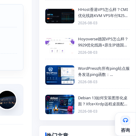
HHost香港VPS怎么样？CMI
优化线路KVM VPS年付$25
起，4GB内存优惠套餐
2026-08-03
Hoyoverse德国VPS怎么样？
9929优化线路+原生IP德国
KVM VPS推荐
2026-08-03
WordPress向所有ping站点服
务发送ping函数：
generic_ping
2026-08-03
Debian 13如何安装图形化桌
面？Xfce+Xrdp远程桌面配置
教程
2026-08-03
咨询
热门文章