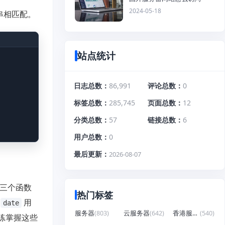
2024-05-18
串相匹配。
站点统计
日志总数
86,991
评论总数
0
标签总数
285,745
页面总数
12
分类总数
57
链接总数
6
用户总数
0
最后更新
2026-08-07
三个函数
热门标签
，
用
date
服务器
(803)
云服务器
(642)
香港服务器
(540)
练掌握这些