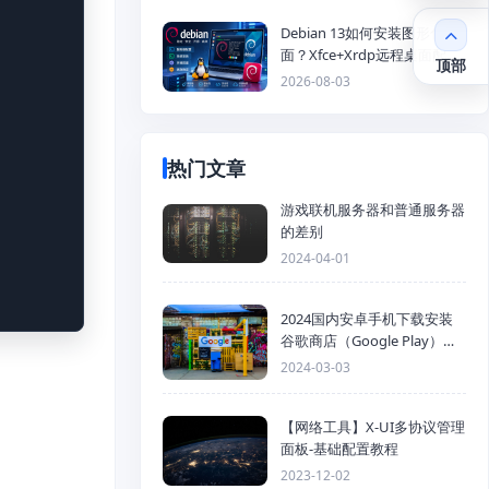
Debian 13如何安装图形化桌
面？Xfce+Xrdp远程桌面配置
顶部
教程
2026-08-03
热门文章
游戏联机服务器和普通服务器
的差别
2024-04-01
2024国内安卓手机下载安装
谷歌商店（Google Play）详
细步骤
2024-03-03
【网络工具】X-UI多协议管理
面板-基础配置教程
2023-12-02