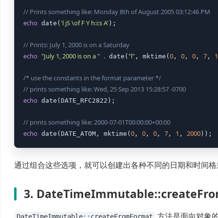
// Prints something like: Monday 8th of August 2005 03:12:46 PM
echo
'l jS \of F Y h:i:s A'
 date(
);

// Prints: July 1, 2000 is on a Saturday
echo
"July 1, 2000 is on a "
.
"l"
0
0
0
7
1
 date(
, mktime(
, 
, 
, 
, 
/* use the constants in the format parameter */
// prints something like: Wed, 25 Sep 2013 15:28:57 -0700
echo
 date(DATE_RFC2822);

// prints something like: 2000-07-01T00:00:00+00:00
echo
0
0
0
7
1
2000
 date(DATE_ATOM, mktime(
, 
, 
, 
, 
, 
));
通过组合这些选项，就可以创建出各种不同的日期和时间格
3. DateTimeImmutable::createF
方法是面向对象的
DateTimeImmutable::createFromFormat