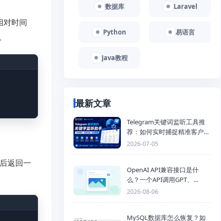
数据库
Laravel
及相对时间
Python
易语言
。
Java教程
最新文章
Telegram关键词监听工具推
荐：如何实时捕捉精准客户，
提高获客效率？
2026-07-05
然后返回一
OpenAI API兼容接口是什
么？一个API调用GPT、
Claude、Gemini、DeepSeek
2026-08-06
多模型
MySQL数据库怎么恢复？如