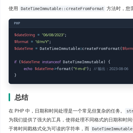
使用
方法时，您
DateTimeImmutable::createFromFormat
$dateString
=
"06/08/2023"
$format
=
"d/m/Y"
$dateTime
=
::
$form
 DateTimeImmutable
createFromFormat(
if
$dateTime
instanceof
 (
 DateTimeImmutable) {

echo
$dateTime
->
"Y-m-d"
// 输出：2023-08-06
format(
); 
}
总结
在 PHP 中，日期和时间处理是一个常见但复杂的任务。
st
为我们提供了强大的工具，使得处理不同格式的日期和时
于将时间戳格式化为可读的字符串，而
DateTimeImmutable