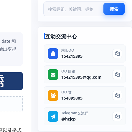
搜索
互动交流中心
ate 和
化输出变得
站长QQ
154215395
QQ 邮箱
154215395@qq.com
QQ 群
154895805
Telegram交流群
@hzjcp
算以及格式