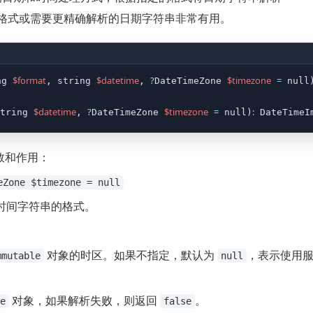
格式或需要更精确解析的日期字符串非常有用。
$format
$datetime
?
$timezone
=
ng 
, string 
, 
DateTimeZone 
 null
$datetime
?
$timezone
=
:
tring 
, 
DateTimeZone 
 null)
 DateTimeI
数和作用：
eZone $timezone = null
时间字符串的格式。
对象的时区。如果不指定，默认为
，表示使用
mmutable
null
对象，如果解析失败，则返回
。
e
false