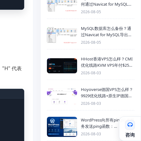
何通过Navicat for MySQL导
入SQL备份文件
2026-08-05
MySQL数据库怎么备份？通
过Navicat for MySQL导出
Mysql数据库为SQL格式备份
2026-08-05
文件
HHost香港VPS怎么样？CMI
优化线路KVM VPS年付$25
"H" 代表
起，4GB内存优惠套餐
2026-08-03
Hoyoverse德国VPS怎么样？
9929优化线路+原生IP德国
KVM VPS推荐
2026-08-03
WordPress向所有ping站点服
务发送ping函数：
generic_ping
2026-08-03
咨询