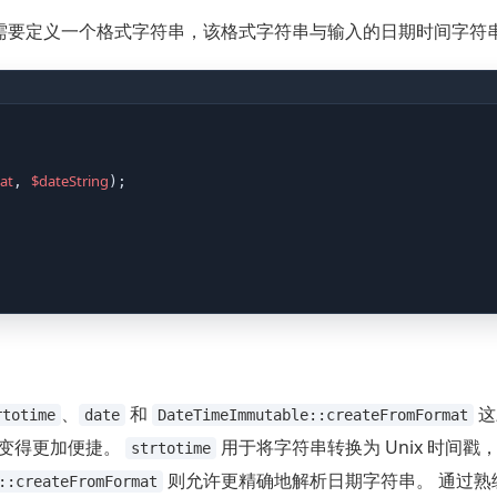
需要定义一个格式字符串，该格式字符串与输入的日期时间字符
at
$dateString
, 
);

、
和
这
rtotime
date
DateTimeImmutable::createFromFormat
间变得更加便捷。
用于将字符串转换为 Unix 时间戳
strtotime
则允许更精确地解析日期字符串。 通过熟
::createFromFormat