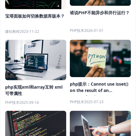
谁说PHP不能异步和并行运行？
宝塔面板如何切换数据库版本？
PHP技术
2026-01-01
建站教程
2023-11-22
php提示：Cannot use isset()
php实现xml和array互转 xml
on the result of an
可带属性
expression (you can use
PHP技术
2025-07-23
PHP技术
2025-09-14
"null !== expression"
instead)