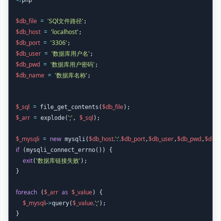
php

$db_file
=
'SQl文件路径'
$db_host
=
'localhost'
$db_port
=
'3306'
$db_user
=
'数据库用户名'
$db_pwd
=
'数据库用户密码'
$db_name
=
'数据库名称'
;

$_sql
=
$db_file
 file_get_contents(
$_arr
=
';'
$_sql
 explode(
, 
);

$_mysqli
=
new
$db_host
.
':'
.
$db_port
$db_user
$db_pwd
$db_
 mysqli(
,
,
,
if
 (mysqli_connect_errno()) {

exit
'数据库链接失败'
(
);

}

foreach
$_arr
as
$_value
 (
) {

$_mysqli
->
$_value
.
';'
query(
);
