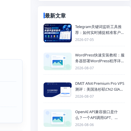
最新文章
Telegram关键词监听工具推
荐：如何实时捕捉精准客户，
提高获客效率？
2026-07-05
WordPress快速安装教程：服
务器部署WordPress程序详细
步骤
2026-08-07
DMIT AN4 Premium Pro VPS
测评：美国洛杉矶CN2 GIA三
网优化线路性能测试
2026-08-07
OpenAI API兼容接口是什
么？一个API调用GPT、
Claude、Gemini、DeepSeek
2026-08-06
多模型