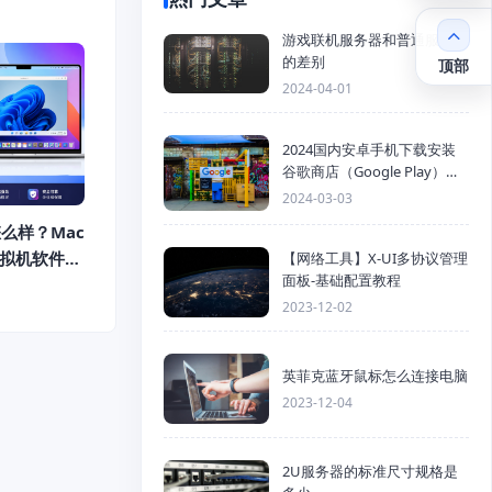
游戏联机服务器和普通服务器
的差别
顶部
2024-04-01
2024国内安卓手机下载安装
谷歌商店（Google Play）详
细步骤
2024-03-03
op怎么样？Mac
虚拟机软件推
【网络工具】X-UI多协议管理
面板-基础配置教程
2023-12-02
英菲克蓝牙鼠标怎么连接电脑
2023-12-04
2U服务器的标准尺寸规格是