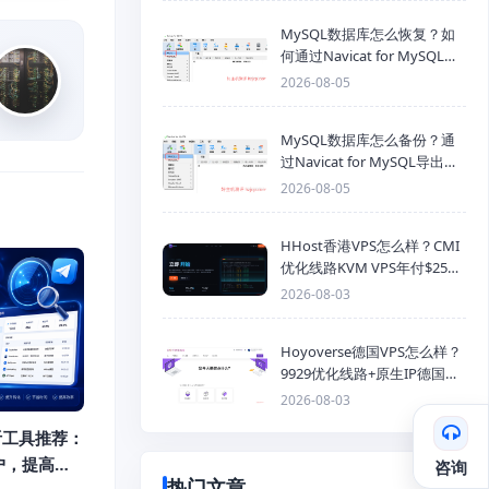
MySQL数据库怎么恢复？如
何通过Navicat for MySQL导
入SQL备份文件
2026-08-05
MySQL数据库怎么备份？通
过Navicat for MySQL导出
Mysql数据库为SQL格式备份
2026-08-05
文件
HHost香港VPS怎么样？CMI
优化线路KVM VPS年付$25
起，4GB内存优惠套餐
2026-08-03
Hoyoverse德国VPS怎么样？
9929优化线路+原生IP德国
KVM VPS推荐
2026-08-03
监听工具推荐：
户，提高获
咨询
热门文章