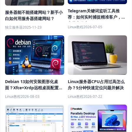
Telegram关键词监听工具推
服务器能不能搭建网站？新手小
荐：如何实时捕捉精准客户，提
白如何用服务器搭建网站？
高获客效率？
Linux教程
2026-07-05
独立服务器
2025-11-23
Debian 13如何安装图形化桌
Linux服务器CPU占用过高怎么
面？Xfce+Xrdp远程桌面配置教
办？5分钟快速定位问题并解决
程
Linux教程
2026-08-03
Linux教程
2026-07-22