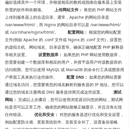
偏好选择其中一个环境，并根据相应的教程或指南在服务器上安装
所需的软件和依赖项。
上传网站文件：
将您的 PHP 网站文件
上传到服务器上的合适目录。通常，Apache 的网站目录是
/var/www/html/，而 Nginx 的网站目录可以是 /var/www/html/
或 /usr/share/nginx/html/。
配置网站：
根据您的网站配置
文件(例如 Apache 的 .conf 文件或 Nginx 的 .conf 文件)，设置您
的虚拟主机、网站域名、目录设置等。确保正确地配置 PHP 解释器
等相关设置。
设置数据库：
如果您的 PHP 网站使用数据库，
您需要创建一个数据库和相应的用户，并授予该用户对该数据库的
访问权限。您可以使用 MySQL 或 MariaDB 的命令行工具或图形用
户界面工具来执行这些操作。
配置 DNS：
如果您的网站需要
通过域名访问，您需要将您的域名解析到服务器的 IP 地址。您可以
通过您的域名注册商或 DNS 服务提供商完成这些设置。
测试
网站：
完成以上步骤后，您可以使用浏览器访问您的网站，测试网
站是否可以正常工作。确保您的网站能够正确显示，并且没有出现
任何错误。
优化和安全：
对您的服务器进行优化和安全设置，
例如配置防火墙、更新系统软件、安装安全补丁、设置备份策略