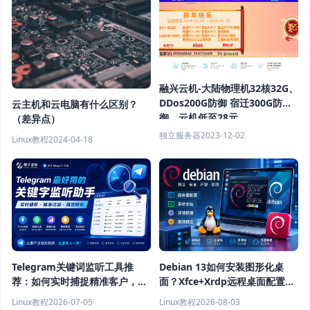
融兴云机-大陆物理机32核32G、
DDos200G防御 宿迁300G防
云主机和云电脑有什么区别？
御，云机低至28元
（差异点）
独立服务器
2023-12-02
Linux教程
2024-04-18
Telegram关键词监听工具推
Debian 13如何安装图形化桌
荐：如何实时捕捉精准客户，提
面？Xfce+Xrdp远程桌面配置教
高获客效率？
程
Linux教程
2026-07-05
Linux教程
2026-08-03