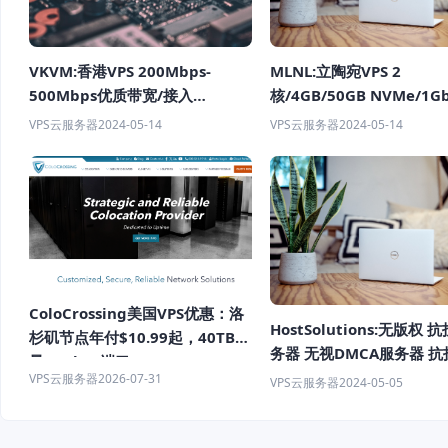
VKVM:香港VPS 200Mbps-
MLNL:立陶宛VPS 2
500Mbps优质带宽/接入
核/4GB/50GB NVMe/1G
CN2/AS9929/第二代CMI网络 流
不限流量/无视DMCA 月付
VPS云服务器
2024-05-14
VPS云服务器
2024-05-14
媒体解锁能力强 月付17.5元起
ColoCrossing美国VPS优惠：洛
HostSolutions:无版权 
杉矶节点年付$10.99起，40TB流
务器 无视DMCA服务器 抗
量+1Gbps端口
VPS
VPS云服务器
2026-07-31
VPS云服务器
2024-05-05