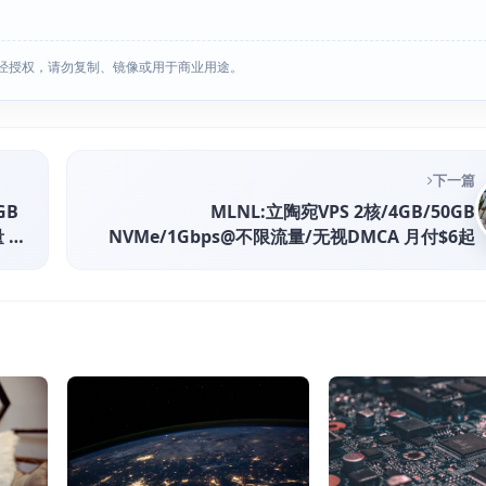
经授权，请勿复制、镜像或用于商业用途。
下一篇
GB
MLNL:立陶宛VPS 2核/4GB/50GB
量 月
NVMe/1Gbps@不限流量/无视DMCA 月付$6起