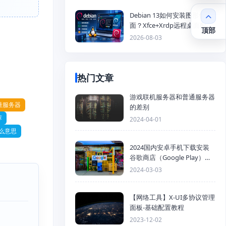
Debian 13如何安装图形化桌
面？Xfce+Xrdp远程桌面配置
顶部
教程
2026-08-03
热门文章
游戏联机服务器和普通服务器
量服务器
的差别
荐
2024-04-01
么意思
2024国内安卓手机下载安装
谷歌商店（Google Play）详
细步骤
2024-03-03
【网络工具】X-UI多协议管理
面板-基础配置教程
2023-12-02