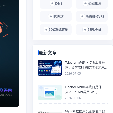
DNS
企业邮局
代理IP
动态拨号VPS
IDC系统评测
IEPL专线
最新文章
Telegram关键词监听工具推
荐：如何实时捕捉精准客户，
提高获客效率？
2026-07-05
OpenAI API兼容接口是什
么？一个API调用GPT、
Claude、Gemini、DeepSeek
2026-08-06
多模型
MySQL数据库怎么恢复？如