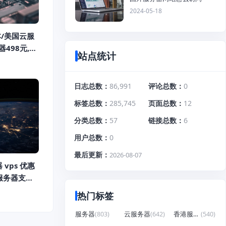
2024-05-18
本/美国云服
498元,续
站点统计
日志总数
86,991
评论总数
0
标签总数
285,745
页面总数
12
分类总数
57
链接总数
6
用户总数
0
最后更新
2026-08-07
 vps 优惠
服务器支持
热门标签
服务器
(803)
云服务器
(642)
香港服务器
(540)