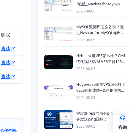
何通过Navicat for MySQL导
入SQL备份文件
2026-08-05
MySQL数据库怎么备份？通
过Navicat for MySQL导出
购买
Mysql数据库为SQL格式备份
2026-08-05
文件
直达
HHost香港VPS怎么样？CMI
优化线路KVM VPS年付$25
直达
起，4GB内存优惠套餐
2026-08-03
直达
Hoyoverse德国VPS怎么样？
9929优化线路+原生IP德国
KVM VPS推荐
2026-08-03
WordPress向所有ping站点服
务发送ping函数：
generic_ping
2026-08-03
咨询
合作咨询