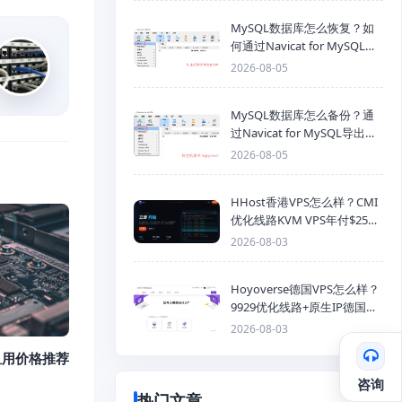
MySQL数据库怎么恢复？如
何通过Navicat for MySQL导
入SQL备份文件
2026-08-05
MySQL数据库怎么备份？通
过Navicat for MySQL导出
Mysql数据库为SQL格式备份
2026-08-05
文件
HHost香港VPS怎么样？CMI
优化线路KVM VPS年付$25
起，4GB内存优惠套餐
2026-08-03
Hoyoverse德国VPS怎么样？
9929优化线路+原生IP德国
KVM VPS推荐
2026-08-03
租用价格推荐
咨询
热门文章