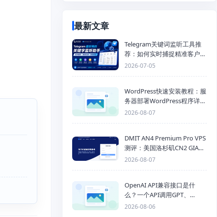
最新文章
Telegram关键词监听工具推
荐：如何实时捕捉精准客户，
提高获客效率？
2026-07-05
WordPress快速安装教程：服
务器部署WordPress程序详细
步骤
2026-08-07
DMIT AN4 Premium Pro VPS
测评：美国洛杉矶CN2 GIA三
网优化线路性能测试
2026-08-07
OpenAI API兼容接口是什
么？一个API调用GPT、
Claude、Gemini、DeepSeek
2026-08-06
多模型