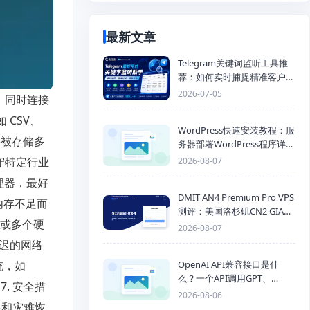
最新文章
Telegram关键词监听工具推
荐：如何实时捕捉精准客户，
提高获客效率？
2026-07-05
：同时连接
CSV、
WordPress快速安装教程：服
要被存储多
务器部署WordPress程序详细
步骤
守特定行业
2026-08-07
理器，最好
DMIT AN4 Premium Pro VPS
内存不足而
测评：美国洛杉矶CN2 GIA三
个或多个硬
网优化线路性能测试
2026-08-07
延迟的网络
OpenAI API兼容接口是什
统，如
么？一个API调用GPT、
7. 安全措
Claude、Gemini、DeepSeek
2026-08-06
多模型
略和灾难恢