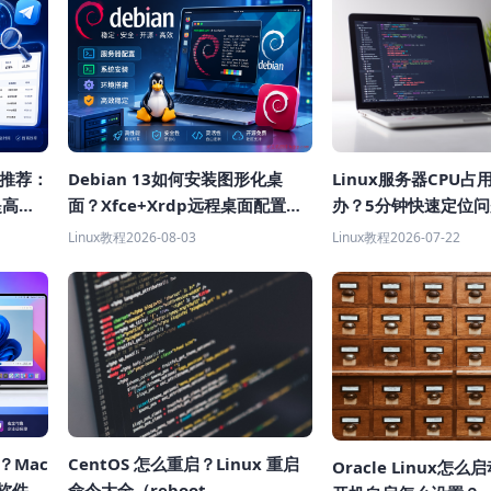
具推荐：
Debian 13如何安装图形化桌
Linux服务器CPU
提高获
面？Xfce+Xrdp远程桌面配置教
办？5分钟快速定位
程
Linux教程
2026-08-03
Linux教程
2026-07-22
样？Mac
CentOS 怎么重启？Linux 重启
Oracle Linux怎
机软件推
命令大全（reboot、