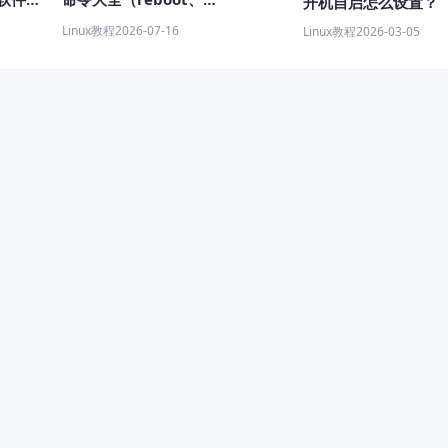
开机自启怎么设置？
shutdown、systemctl 教程）
Linux教程
2026-07-16
Linux教程
2026-03-05