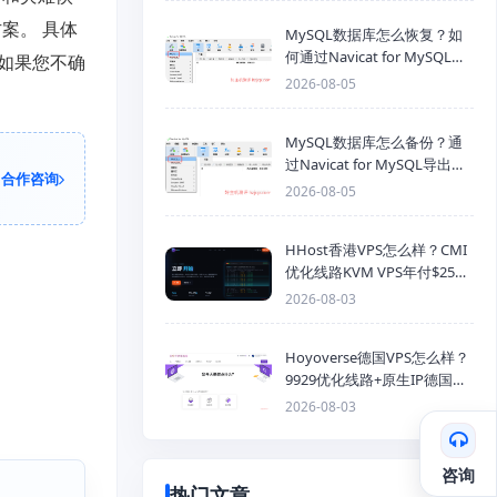
案。 具体
MySQL数据库怎么恢复？如
何通过Navicat for MySQL导
如果您不确
入SQL备份文件
2026-08-05
MySQL数据库怎么备份？通
过Navicat for MySQL导出
合作咨询
Mysql数据库为SQL格式备份
2026-08-05
文件
HHost香港VPS怎么样？CMI
优化线路KVM VPS年付$25
起，4GB内存优惠套餐
2026-08-03
Hoyoverse德国VPS怎么样？
9929优化线路+原生IP德国
KVM VPS推荐
2026-08-03
咨询
热门文章